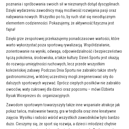
poznania i spróbowania swoich sił w nieznanych dotąd dyscyplinach.
Dzięki wydarzeniu zawodnicy mają możliwość rozwijania pasji oraz
nabywania nowych. Wszystko po to, by ruch stał się nieodłącznym
elementem codzienności. Pokazujemy, że aktywność fizyczna jest
fajna!
Dzięki grze zespołowej przekazujemy ponadczasowe wartości, które
warto wykorzystać poza sportową rywalizacją. Współdziałanie,
zorientowanie na wyniki, odwaga, odpowiedzialność i bezpieczeństwo
łączą pokolenia, środowiska, a także kultury. Dzień Sportu jest okazją
do rozwoju umiejętności ruchowych, lecz przede wszystkim
koleżeńskiej zabawy. Podczas Dnia Sportu nie zabrakło także strefy
gastronomicznej, w której uczestnicy mogli zregenerować siły do
dalszych sportowych wyzwać. Oprócz ciepłych posiłków nie zabrakło
owoców, waty cukrowej dla dzieci oraz popcornu – mówi Elżbieta
Rysak Wiceprezes ds. organizacyjnych.
Zawodom sportowym towarzyszyły także inne wspaniałe atrakcje jak
pokaz tańca, malowanie twarzy, gra w teqbolla oraz inne kreatywne
zajęcia. Wysiłku i radości wśród wszystkich zawodników było bardzo
dużo. Cieszymy się, że sport się rozwija, a dzieci i młodzież chętnie