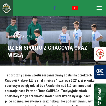
Togg
navig
6 CZERWCA 2024
DZIEŃ SPORTU Z CRACOVIĄ ORAZ
WISŁĄ
Tegoroczny Dzień Sportu zorganizowany został na obiektach
Cracovii Kraków, który miał miejsce 1 czerwca 2024 r. W pikniku
sportowym wzięły udział trzy Akademie nad którymi mecenat
sprawuje nasz Partner Firma CANPACK. Tradycyjnie młodzi
sportowcy mogli spróbować swoich sił w trzech dyscyplinach –
piłce nożnej, koszykówce oraz hokeju. Po podsumowaniu wyników