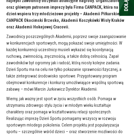
najlepsi zawodnicy otrzymali atrakcyjne nagrody. Organizatorem
oraz głównym patronem imprezy była Firma CANPACK, która na co
dzień wspiera trzy młodzieżowe projekty – Akademii Piłkarskiej
CANPACK Okocimski Brzesko, Akademii Koszykówki Wisły Kraków
oraz Akademii Hokejowej Cracovii.
Zawodnicy poszczególnych Akademii, poprzez swoje zaangażowanie
w konkurencjach sportowych, mogą pokazać swoje umiejętności. W
każdej konkurencji uczestnicy musieli wykazać się koordynacją
ruchową, zwinnością, zręcznością, a także dobrą celnością. Zapał
zawodników był ogromny jak i radość, którą niosły kolejne zadania.
Dzień Sportu ma na celu nie tylko pokazanie sprawności fizycznej, a
także zintegrować środowisko sportowe. Przygotowany program
obejmował konkurencje i konkursy umożliwiające wspólną sportową
zabawę – mówi Marcin Jurkiewicz Dyrektor Akademii.
Wiemy, jak ważny jest sport w życiu wszystkich osób. Pomaga w
utrzymaniu zdrowego stylu życia i w młodym wieku kształtuje
charaktery oraz pomaga w kształtowaniu relacji społecznych.
Realizując imprezę Dzień Sportu pomagamy wszyscy w rozwoju
sportowym młodego pokolenia. Celem projektu jest popularyzacja
sportu – szczególnie wśród dzieci – oraz stworzenie możliwości do