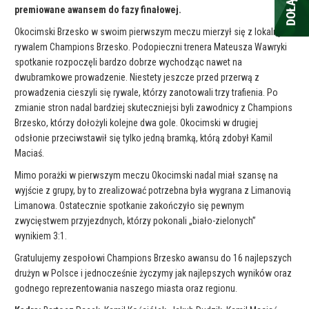
premiowane awansem do fazy finałowej.
Okocimski Brzesko w swoim pierwszym meczu mierzył się z lokalnym
rywalem Champions Brzesko. Podopieczni trenera Mateusza Wawryki
spotkanie rozpoczęli bardzo dobrze wychodząc nawet na
dwubramkowe prowadzenie. Niestety jeszcze przed przerwą z
prowadzenia cieszyli się rywale, którzy zanotowali trzy trafienia. Po
zmianie stron nadal bardziej skuteczniejsi byli zawodnicy z Champions
Brzesko, którzy dołożyli kolejne dwa gole. Okocimski w drugiej
odsłonie przeciwstawił się tylko jedną bramką, którą zdobył Kamil
Maciaś.
Mimo porażki w pierwszym meczu Okocimski nadal miał szansę na
wyjście z grupy, by to zrealizować potrzebna była wygrana z Limanovią
Limanowa. Ostatecznie spotkanie zakończyło się pewnym
zwycięstwem przyjezdnych, którzy pokonali „biało-zielonych”
wynikiem 3:1.
Gratulujemy zespołowi Champions Brzesko awansu do 16 najlepszych
drużyn w Polsce i jednocześnie życzymy jak najlepszych wyników oraz
godnego reprezentowania naszego miasta oraz regionu.