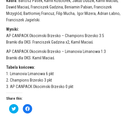
Kadra:
Bartosz Pasek, Kamil Kościółek, Jakub Dudzik, Kamil Maciaś,
Dawid Maciaś, Franciszek Gadzina, Beniamin Pabian, Franciszek
Mrzygłód, Bartłomiej Francuz, Filip Mucha, Igor Mizera, Adrian Łabno,
Franciszek Jagielski.
Wyniki:
AP CANPACK Okocimski Brzesko – Champions Brzesko 3:5
Bramki dla OKS: Franciszek Gadzina x2, Kamil Maciaś.
AP CANPACK Okocimski Brzesko – Limanovia Limanowa 1:3
Bramki dla OKS: Kamil Maciaś.
Tabela końcowa:
1. Limanovia Limanowa 6 pkt
2. Champions Brzesko 3 pkt
3. AP CANPACK Okocimski Brzesko 0 pkt
Share this:
C
C
l
l
i
i
c
c
k
k
t
t
o
o