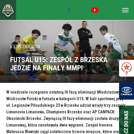
Togg
navig
8 STYCZNIA 2024
FUTSAL U15: ZESPÓŁ Z BRZESKA
JEDZIE NA FINAŁY MMP!
W niedziele rozegrano ostatnią III fazę eliminacji Młodzieżowych
Mistrzostw Polski w futsalu w kategorii U15. W hali sportowej przy
ul. Legionów Piłsudskiego 23 w Brzesku udział wzięły trzy zespoły
Limanovia Limanowa, Champions Brzesko oraz AP CANPACK
Okocimski Brzesko. Zwycięzcą III fazy eliminacji została drużyna z
Limanowej, która zanotowała dwie wygrane. Zespół trenera
Mateusza Wawryki zajął ostatecznie trzecie miejsce, które nie było