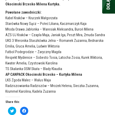
Okocimski Brzesko Milena Kurtyka.
Powołane zawodniczki:
Kabel Kraków – Kruczek Małgorzata
Starówka Nowy Sącz – Połeć Liliana, Kaczmarczyk Kaja
Młoda Orawa Jabłonka – Waresiak Aleksandra, Buroń Milena
AZS UJ Kraków – Czapla Maja, Janiak Iga, Peszt Mira, Żmuda Sandra
UKS 3 Weronika Staszkówka Jelna – Romanek Zuzanna, Bednarska
Emilia, Gruca Amelia, Ludwin Wiktoria
Futbol Podegrodzie – Zaryczny Magda
Respekt Myślenice – Sobesto Tosia, Latocha Zosia, Kurek Wiktoria,
Kwater Amelia, Czystowski Karolina
TS Skalanka OSM Skała – Blady Klaudia
AP CANPACK Okocimski Brzesko – Kurtyka Milena
LKS Zgoda Malec – Walus Maja
Radziszowianka Radziszów – Mrożek Helena, Sieczka Zuzanna,
Krummel Karolina, Kadela Zuzanna
Share this:
C
C
l
l