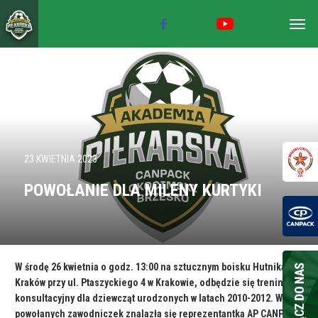
Togg
navig
23 KWIETNIA 2023
POWOŁANIE DLA MILENY KURTYKI
W środę 26 kwietnia o godz. 13:00 na sztucznym boisku Hutnika
Kraków przy ul. Ptaszyckiego 4 w Krakowie, odbędzie się trening
konsultacyjny dla dziewcząt urodzonych w latach 2010-2012. Wśród
powołanych zawodniczek znalazła się reprezentantka AP CANPACK