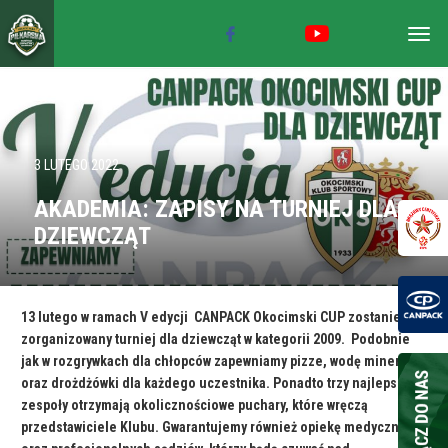
Togg
navig
3 LUTEGO 2022
AKADEMIA: ZAPISY NA TURNIEJ DLA
DZIEWCZĄT
13 lutego w ramach V edycji CANPACK Okocimski CUP zostanie
zorganizowany turniej dla dziewcząt w kategorii 2009. Podobnie
jak w rozgrywkach dla chłopców zapewniamy pizze, wodę mineralna
oraz drożdżówki dla każdego uczestnika. Ponadto trzy najlepsze
zespoły otrzymają okolicznościowe puchary, które wręczą
przedstawiciele Klubu. Gwarantujemy również opiekę medyczną