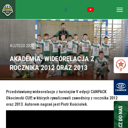
Togg
navig
4 LUTEGO 2022
AKADEMIA: WIDEORELACJA Z
ROCZNIKA 2012 ORAZ 2013
Przedstawiamy wideorelacje z turniejów V edycji CANPACK
Okocimski CUP, w których rywalizowali zawodnicy z rocznika 2012
oraz 2013. Autorem nagrań jest Piotr Kościołek.