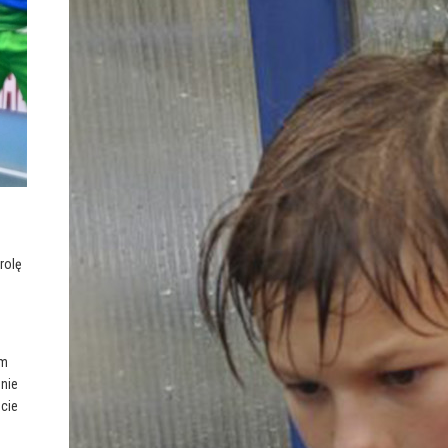
rolę
ym
 nie
ecie