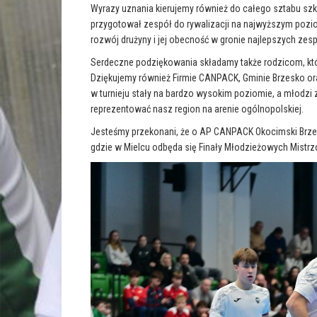
Wyrazy uznania kierujemy również do całego sztabu szk
przygotował zespół do rywalizacji na najwyższym poz
rozwój drużyny i jej obecność w gronie najlepszych zes
Serdeczne podziękowania składamy także rodzicom, którz
Dziękujemy również Firmie CANPACK, Gminie Brzesko or
w turnieju stały na bardzo wysokim poziomie, a młodz
reprezentować nasz region na arenie ogólnopolskiej.
Jesteśmy przekonani, że o AP CANPACK Okocimski Brzesk
gdzie w Mielcu odbęda się Finały Młodzieżowych Mistrzo