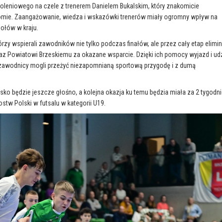
oleniowego na czele z trenerem Danielem Bukalskim, który znakomicie
iomie. Zaangażowanie, wiedza i wskazówki trenerów miały ogromny wpływ na
połów w kraju.
y wspierali zawodników nie tylko podczas finałów, ale przez cały etap elimina
az Powiatowi Brzeskiemu za okazane wsparcie. Dzięki ich pomocy wyjazd i ud
i zawodnicy mogli przeżyć niezapomnianą sportową przygodę i z dumą
o będzie jeszcze głośno, a kolejna okazja ku temu będzia miała za 2 tygodni
stw Polski w futsalu w kategorii U19.