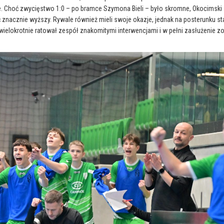
ie. Choć zwycięstwo 1:0 – po bramce Szymona Bieli – było skromne, Okocimski
ć znacznie wyższy. Rywale również mieli swoje okazje, jednak na posterunku st
ielokrotnie ratował zespół znakomitymi interwencjami i w pełni zasłużenie zo