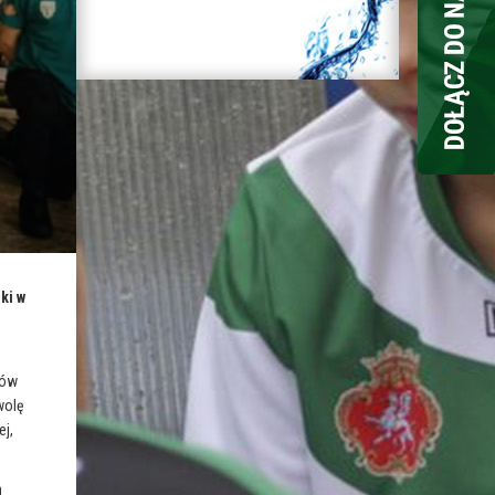
ki w
tów
wolę
ej,
n