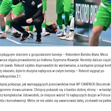
decydującym starciem z gospodarzem turnieju – Rekordem Bielsko-Biała. Mecz
ierwsza objęła prowadzenie po trafieniu Szymona Wawryki. Niestety dalsza część
ch rywali. Rekord szybko doprowadził do wyrównania, a następnie przejął kont
j okazało, była to drużyna najlepsza w całym turnieju – Rekord sięgnął po
elkopolska 2:1.
 najlepiej pokazuje, jak wymagających przeciwników miał AP CANPACK Okocimski
gromne słowa uznania. Chłopcy pokazali się z bardzo dobrej strony – w każd
ez kompleksów. Udowodnili, że miejsce wśród 16 najlepszych drużyn w Polsce
entu i konsekwencji. Mimo że nie udało się awansować dalej, zostawili na parki