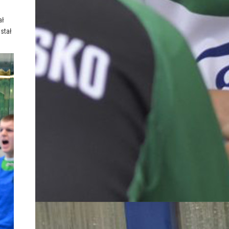
ał
stał