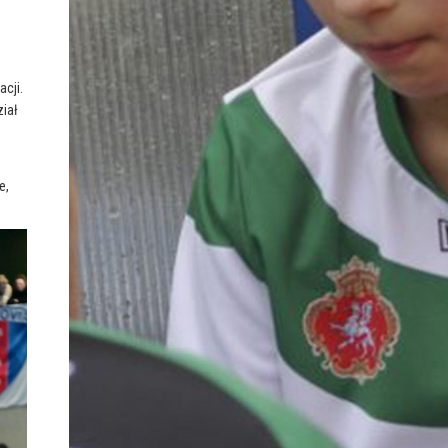
cji.
ział
e,