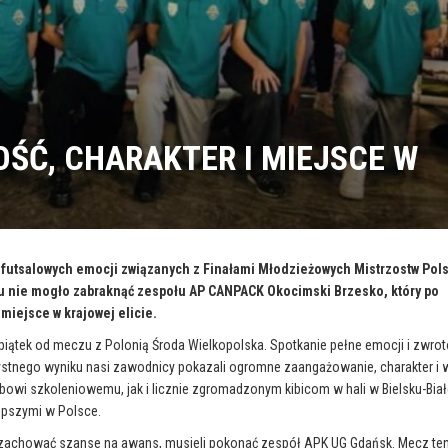
ŚĆ, CHARAKTER I MIEJSCE W
 futsalowych emocji związanych z Finałami Młodzieżowych Mistrzostw Pols
aju nie mogło zabraknąć zespołu AP CANPACK Okocimski Brzesko, który po
 miejsce w krajowej elicie.
 piątek od meczu z Polonią Środa Wielkopolska. Spotkanie pełne emocji i zwro
rzystnego wyniku nasi zawodnicy pokazali ogromne zaangażowanie, charakter i 
owi szkoleniowemu, jak i licznie zgromadzonym kibicom w hali w Bielsku-Biał
lepszymi w Polsce.
y zachować szanse na awans, musieli pokonać zespół APK UG Gdańsk. Mecz te