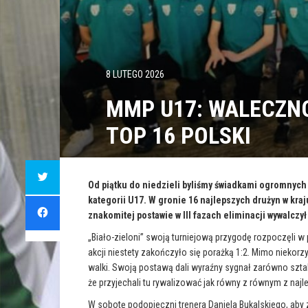
8 LUTEGO 2026
MMP U17: WALECZNO
TOP 16 POLSKI
C
l
i
Od piątku do niedzieli byliśmy świadkami ogromnych
c
kategorii U17. W gronie 16 najlepszych drużyn w kr
k
C
t
l
znakomitej postawie w III fazach eliminacji wywalczył
o
i
s
c
h
k
„Biało-zieloni” swoją turniejową przygodę rozpoczęli w
a
t
r
akcji niestety zakończyło się porażką 1:2. Mimo nieko
o
e
s
o
walki. Swoją postawą dali wyraźny sygnał zarówno sztab
h
n
a
że przyjechali tu rywalizować jak równy z równym z naj
T
r
w
e
i
o
W sobotę podopieczni trenera Daniela Bukalskiego, ab