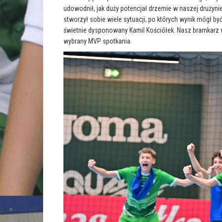
t
n
t
F
udowodnił, jak duży potencjał drzemie w naszej drużyn
e
a
r
stworzył sobie wiele sytuacji, po których wynik mógł by
c
(
e
O
świetnie dysponowany Kamil Kościółek. Nasz bramkarz w
b
p
o
wybrany MVP spotkania.
e
o
n
k
s
(
i
O
n
p
n
e
e
n
w
s
w
i
i
n
n
n
d
e
o
w
w
w
)
i
n
d
o
w
)