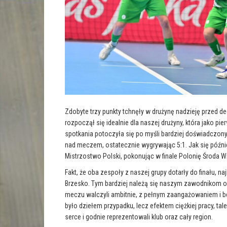
Zdobyte trzy punkty tchnęły w drużynę nadzieję przed 
rozpoczął się idealnie dla naszej drużyny, która jako p
spotkania potoczyła się po myśli bardziej doświadczony
nad meczem, ostatecznie wygrywając 5:1. Jak się późnie
Mistrzostwo Polski, pokonując w finale Polonię Środa Wi
Fakt, że oba zespoły z naszej grupy dotarły do finału,
Brzesko. Tym bardziej należą się naszym zawodnikom o
meczu walczyli ambitnie, z pełnym zaangażowaniem i b
było dziełem przypadku, lecz efektem ciężkiej pracy, tal
serce i godnie reprezentowali klub oraz cały region.