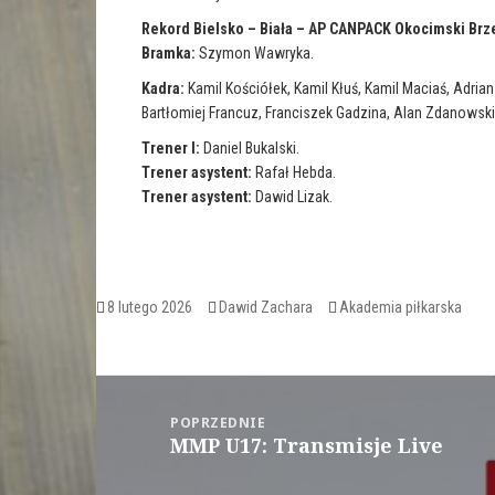
Rekord Bielsko – Biała – AP CANPACK Okocimski Brz
Bramka:
Szymon Wawryka.
Kadra:
Kamil Kościółek, Kamil Kłuś, Kamil Maciaś, Adria
Bartłomiej Francuz, Franciszek Gadzina, Alan Zdanows
Trener I:
Daniel Bukalski.
Trener asystent:
Rafał Hebda.
Trener asystent:
Dawid Lizak.
Opublikowano
Autor
Kategorie
8 lutego 2026
Dawid Zachara
Akademia piłkarska
Nawigacja
wpisu
POPRZEDNIE
MMP U17: Transmisje Live
Poprzedni
wpis: