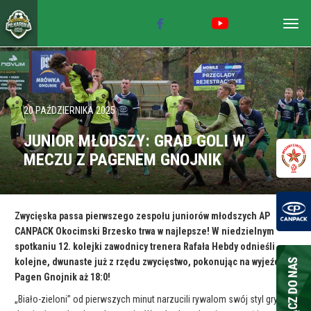
Togg
navig
20 PAŹDZIERNIKA 2025
JUNIOR MŁODSZY: GRAD GOLI W
MECZU Z PAGENEM GNOJNIK
Zwycięska passa pierwszego zespołu juniorów młodszych AP
CANPACK Okocimski Brzesko trwa w najlepsze! W niedzielnym
spotkaniu 12. kolejki zawodnicy trenera Rafała Hebdy odnieśli
kolejne, dwunaste już z rzędu zwycięstwo, pokonując na wyjeździe
Pagen Gnojnik aż 18:0!
„Biało-zieloni” od pierwszych minut narzucili rywalom swój styl gry,