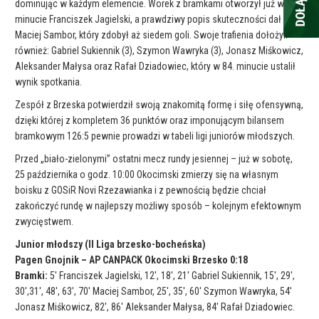
dominując w każdym elemencie. Worek z bramkami otworzył już w 5.
minucie Franciszek Jagielski, a prawdziwy popis skuteczności dał
Maciej Sambor, który zdobył aż siedem goli. Swoje trafienia dołożyli
również: Gabriel Sukiennik (3), Szymon Wawryka (3), Jonasz Miśkowicz,
Aleksander Małysa oraz Rafał Dziadowiec, który w 84. minucie ustalił
wynik spotkania.
Zespół z Brzeska potwierdził swoją znakomitą formę i siłę ofensywną,
dzięki której z kompletem 36 punktów oraz imponującym bilansem
bramkowym 126:5 pewnie prowadzi w tabeli ligi juniorów młodszych.
Przed „biało-zielonymi” ostatni mecz rundy jesiennej – już w sobotę,
25 października o godz. 10:00 Okocimski zmierzy się na własnym
boisku z GOSiR Novi Rzezawianka i z pewnością będzie chciał
zakończyć rundę w najlepszy możliwy sposób – kolejnym efektownym
zwycięstwem.
Junior młodszy (II Liga brzesko-bocheńska)
Pagen Gnojnik – AP CANPACK Okocimski Brzesko 0:18
Bramki:
5′ Franciszek Jagielski, 12′, 18′, 21′ Gabriel Sukiennik, 15′, 29′,
30′,31′, 48′, 63′, 70′ Maciej Sambor, 25′, 35′, 60′ Szymon Wawryka, 54′
Jonasz Miśkowicz, 82′, 86′ Aleksander Małysa, 84′ Rafał Dziadowiec.