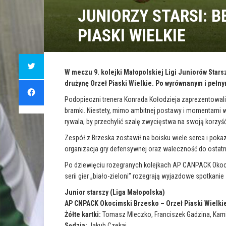
JUNIORZY STARSI: 
PIASKI WIELKIE
C
l
i
W meczu 9. kolejki Małopolskiej Ligi Juniorów Sta
c
drużynę Orzeł Piaski Wielkie. Po wyrównanym i pełn
k
C
t
l
o
i
Podopieczni trenera Konrada Kołodzieja zaprezentowali 
s
c
h
k
bramki. Niestety, mimo ambitnej postawy i momentami w
a
t
r
rywala, by przechylić szalę zwycięstwa na swoją korzyść
o
e
s
o
h
Zespół z Brzeska zostawił na boisku wiele serca i poka
n
a
T
r
organizacja gry defensywnej oraz waleczność do ostatn
w
e
i
o
t
n
Po dziewięciu rozegranych kolejkach AP CANPACK Okoci
t
F
e
serii gier „biało-zieloni” rozegrają wyjazdowe spotkanie
a
r
c
(
e
Junior starszy (Liga Małopolska)
O
b
p
o
AP CNPACK Okocimski Brzesko – Orzeł Piaski Wielkie
e
o
n
k
Żółte kartki:
Tomasz Mleczko, Franciszek Gadzina, Kamil
s
(
i
O
Sędzia:
Jakub Czekaj.