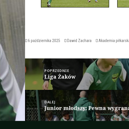
Opublikowano
Autor
Kategorie
6 października 2025
Dawid Zachara
Akademia piłkarsk
Nawigacja
wpisu
POPRZEDNIE
Liga Żaków
Poprzedni
wpis:
DALEJ
Junior młodszy: Pewna wygran
Następny
wpis: