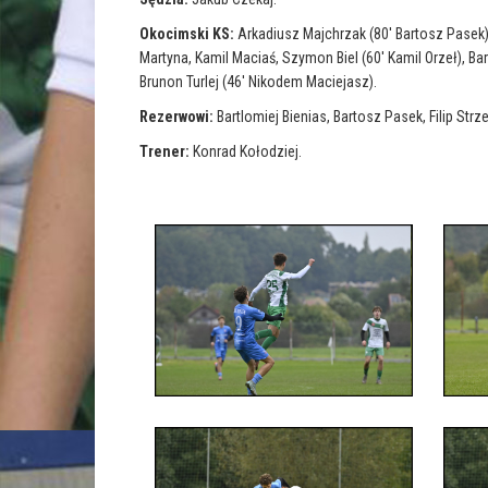
n
p
n
e
e
Okocimski KS:
Arkadiusz Majchrzak (80′ Bartosz Pasek)
n
w
s
Martyna, Kamil Maciaś, Szymon Biel (60′ Kamil Orzeł), Barto
w
i
i
n
Brunon Turlej (46′ Nikodem Maciejasz).
n
n
d
e
o
w
Rezerwowi:
Bartlomiej Bienias, Bartosz Pasek, Filip Str
w
w
)
i
Trener:
Konrad Kołodziej.
n
d
o
w
)