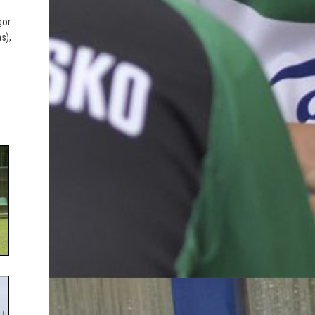
gor
s),