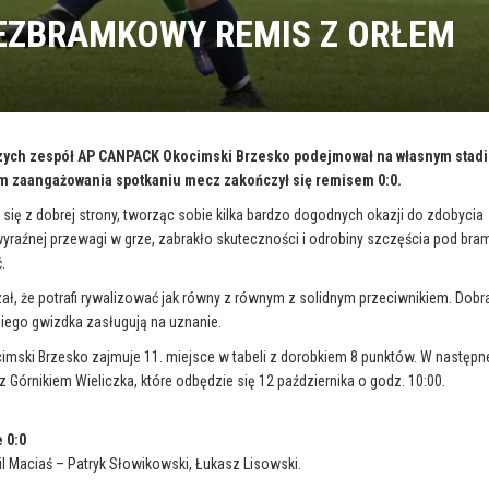
BEZBRAMKOWY REMIS Z ORŁEM
rszych zespół AP CANPACK Okocimski Brzesko podejmował na własnym stad
ym zaangażowania spotkaniu mecz zakończył się remisem 0:0.
się z dobrej strony, tworząc sobie kilka bardzo dogodnych okazji do zdobycia
yraźnej przewagi w grze, zabrakło skuteczności i odrobiny szczęścia pod bra
.
zał, że potrafi rywalizować jak równy z równym z solidnym przeciwnikiem. Dobr
iego gwizdka zasługują na uznanie.
mski Brzesko zajmuje 11. miejsce w tabeli z dorobkiem 8 punktów. W następn
 z Górnikiem Wieliczka, które odbędzie się 12 października o godz. 10:00.
 0:0
 Maciaś – Patryk Słowikowski, Łukasz Lisowski.