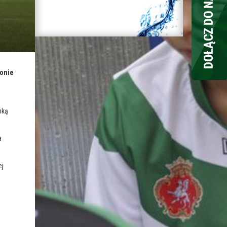
ionie
mką
a
ej