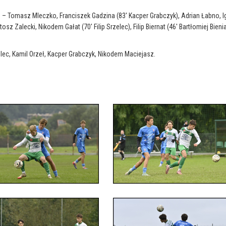
 – Tomasz Mleczko, Franciszek Gadzina (83′ Kacper Grabczyk), Adrian Łabno, I
sz Zalecki, Nikodem Gałat (70′ Filip Srzelec), Filip Biernat (46′ Bartłomiej Bienia
zelec, Kamil Orzeł, Kacper Grabczyk, Nikodem Maciejasz.