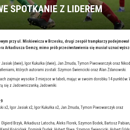
E SPOTKANIE Z LIDEREM
wym przy ul. Miskiewicza w Brzesku, drugi zespół trampkarzy podejmował
era Arkadiusza Gemzy, mimo prób przeciwstawienia się musiał uznać wyższ
gor Jasiak (dwie), Igor Kukułka (dwie), Jan Żmuda, Tymon Piwowarczyk oraz Nik
fieniami, których autorami zostali: Szymon Świencicki oraz Alan Zdanowski.
ach zajmuje wysokie 3 miejsce w tabeli, mając w swoim dorobku 14 punktów.
zą się z Jadowniczanką Jadowniki.
:9
ki x2, Igor Jasiak x2, Igor Kukułka x2, Jan Żmuda, Tymon Piwowarczyk oraz
z, Olgierd Brzyk, Arkadiusz Latocha, Aleks Florek, Szymon Bodek, Bartosz Pabian
 Kamil Kościółek, Dominik Dudek, Hubert Śliwa, Szymon Świencicki, Hubert Górk