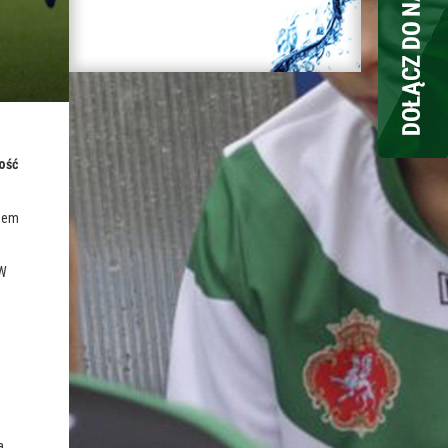
ość
odem
 W
,
a,