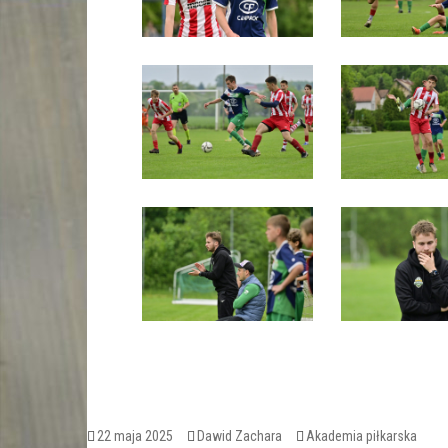
Opublikowano
Autor
Kategorie
22 maja 2025
Dawid Zachara
Akademia piłkarska