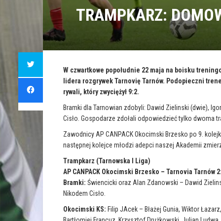
TRAMPKARZ: DOMOW
C
l
i
W czwartkowe popołudnie 22 maja na boisku treningo
c
lidera rozgrywek Tarnovię Tarnów. Podopieczni tren
k
C
t
l
rywali, który zwyciężył 9:2.
o
i
s
c
h
k
Bramki dla Tarnowian zdobyli: Dawid Zielinski (dwie), I
a
t
r
Cisło. Gospodarze zdołali odpowiedzieć tylko dwoma tra
o
e
s
o
h
Zawodnicy AP CANPACK Okocimski Brzesko po 9. kolejk
n
a
T
r
następnej kolejce młodzi adepci naszej Akademii zmier
w
e
i
o
t
n
Trampkarz (Tarnowska I Liga)
t
F
e
AP CANPACK Okocimski Brzesko – Tarnovia Tarnów 2
a
r
c
(
Bramki:
Świencicki oraz Alan Zdanowski – Dawid Zielins
e
O
b
Nikodem Cisło.
p
o
e
o
n
k
Okocimski KS:
Filip JAcek – Błażej Gunia, Wiktor Łazar
s
(
i
O
Bartłomiej Francuz, Krzysztof Drużkowski, Julian Ludwa,