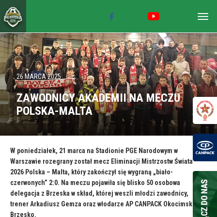
Togg
navig
26 MARCA 2025
ZAWODNICY AKADEMII NA MECZU
POLSKA-MALTA
W poniedziałek, 21 marca na Stadionie PGE Narodowym w
Warszawie rozegrany został mecz Eliminacji Mistrzostw Świata
2026 Polska – Malta, który zakończył się wygraną „biało-
czerwonych” 2:0. Na meczu pojawiła się blisko 50 osobowa
delegacja z Brzeska w skład, której weszli młodzi zawodnicy,
trener Arkadiusz Gemza oraz włodarze AP CANPACK Okocimski
Brzesko.