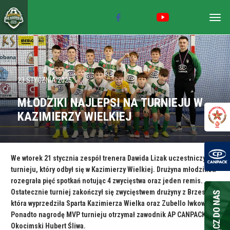
Togg
navig
23 STYCZNIA 2025
MŁODZIKI NAJLEPSI NA TURNIEJU W
KAZIMIERZY WIELKIEJ
We wtorek 21 stycznia zespół trenera Dawida Lizak uczestniczył w
turnieju, który odbył się w Kazimierzy Wielkiej. Drużyna młodzików
rozegrała pięć spotkań notując 4 zwycięstwa oraz jeden remis.
Ostatecznie turniej zakończył się zwycięstwem drużyny z Brzeska,
która wyprzedziła Sparta Kazimierza Wielka oraz Zubello Iwkowa.
Ponadto nagrodę MVP turnieju otrzymał zawodnik AP CANPACK
Okocimski Hubert Śliwa.