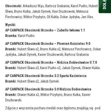
Okocimski:
Arkadiusz Wąs, Bartosz Grabania, Karol Pudło, Hubert
Śliwa, Bruno Kulka, Jakub Dymek, Xavi Drużkowski, Mateusz
Piechowicz, Wiktor Przybyło, Oli Kukla, Oskar Jędryka, Jan Ulas.
Wyniki:
AP CANPACK Okocimski Brzesko – Zubello Iwkowa 1:1
Bramka:
Karol Pudło.
AP CANPACK Okocimski Brzesko – Płomień Kościelec 9:0
Bramki:
Hubert Śliwa x2, Bruno Kukla x2, Mateusz Piechowicz, Oskar
Jędryka, Jakub Dymek, Xavier Drużkowski, Bartosz Grabania.
AP CANPACK Okocimski Brzesko – Nidzica Dobiesławice II 7:0
Bramki:
Hubert Śliwa x3, Karol Pudło x2, Jakub Dymek, Oliwier Kukla.
AP CANPACK Okocimski Brzesko 3:2 Sparta Kazimierza
Bramki:
Hubert Śliwa x2, Jakub Dymek.
AP CANPACK Okocimski Brzesko 5:0 Nidzica Dobiesławice
Bramki:
Oliwier Kukla x2, Wiktor Przybyło, Bruno Kulka, Xavier
Drużkowski.
Zdjęcia z wręczenia pucharu medali oraz dyplomu znajdują się pod