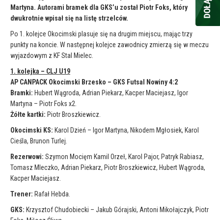
Martyna. Autorami bramek dla GKS’u został Piotr Foks, który
dwukrotnie wpisał się na listę strzelców.
Po 1. kolejce Okocimski plasuje się na drugim miejscu, mając trzy
punkty na koncie. W następnej kolejce zawodnicy zmierzą się w meczu
wyjazdowym z KF Stal Mielec.
1. kolejka – CLJ U19
AP CANPACK Okocimski Brzesko – GKS Futsal Nowiny 4:2
Bramki:
Hubert Wągroda, Adrian Piekarz, Kacper Maciejasz, Igor
Martyna – Piotr Foks x2.
Żółte kartki:
Piotr Broszkiewicz.
Okocimski KS:
Karol Dzień – Igor Martyna, Nikodem Mgłosiek, Karol
Cieśla, Brunon Turlej.
Rezerwowi:
Szymon Mocięm Kamil Orzeł, Karol Pajor, Patryk Rabiasz,
Tomasz Mleczko, Adrian Piekarz, Piotr Broszkiewicz, Hubert Wągroda,
Kacper Maciejasz.
Trener:
Rafał Hebda.
GKS:
Krzysztof Chudobiecki – Jakub Górajski, Antoni Mikołajczyk, Piotr