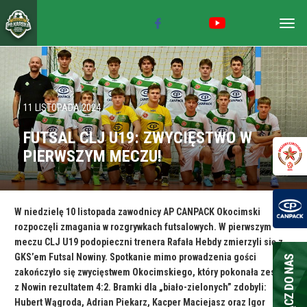
Togg
navig
11 LISTOPADA 2024
FUTSAL CLJ U19: ZWYCIĘSTWO W
PIERWSZYM MECZU!
W niedzielę 10 listopada zawodnicy AP CANPACK Okocimski
rozpoczęli zmagania w rozgrywkach futsalowych. W pierwszym
meczu CLJ U19 podopieczni trenera Rafała Hebdy zmierzyli się z
GKS’em Futsal Nowiny. Spotkanie mimo prowadzenia gości
zakończyło się zwycięstwem Okocimskiego, który pokonała zespół
z Nowin rezultatem 4:2. Bramki dla „biało-zielonych” zdobyli:
Hubert Wągroda, Adrian Piekarz, Kacper Maciejasz oraz Igor