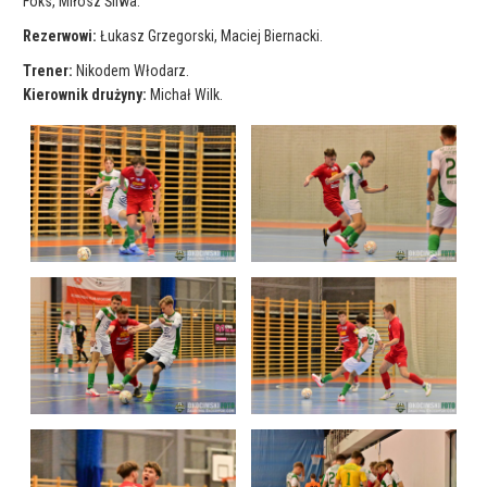
Foks, Miłosz Śliwa.
Rezerwowi:
Łukasz Grzegorski, Maciej Biernacki.
Trener:
Nikodem Włodarz.
Kierownik drużyny:
Michał Wilk.