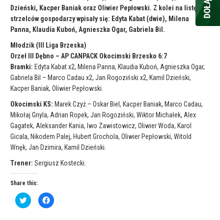
Dzieński, Kacper Baniak oraz Oliwier Pepłowski. Z kolei na listę
strzelców gospodarzy wpisały się: Edyta Kabat (dwie), Milena
Panna, Klaudia Kuboń, Agnieszka Ogar, Gabriela Bil.
Młodzik (III Liga Brzeska)
Orzeł III Dębno – AP CANPACK Okocimski Brzesko 6:7
Bramki:
Edyta Kabat x2, Milena Panna, Klaudia Kuboń, Agnieszka Ogar,
Gabriela Bil – Marco Cadau x2, Jan Rogoziński x2, Kamil Dzieński,
Kacper Baniak, Oliwier Pepłowski.
Okocimski KS:
Marek Czyż – Oskar Biel, Kacper Baniak, Marco Cadau,
Mikołaj Gnyla, Adrian Ropek, Jan Rogoziński, Wiktor Michałek, Alex
Gagatek, Aleksander Kania, Iwo Zawistowicz, Oliwier Woda, Karol
Gicala, Nikodem Palej, Hubert Grochola, Oliwier Pepłowski, Witold
Wnęk, Jan Dzimira, Kamil Dzieński.
Trener:
Sergiusz Kostecki.
Share this:
C
C
l
l
i
i
c
c