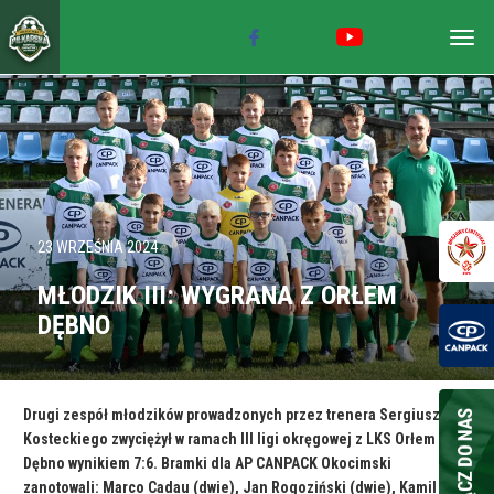
Togg
navig
23 WRZEŚNIA 2024
MŁODZIK III: WYGRANA Z ORŁEM
DĘBNO
Drugi zespół młodzików prowadzonych przez trenera Sergiusza
Kosteckiego zwyciężył w ramach III ligi okręgowej z LKS Orłem
Dębno wynikiem 7:6. Bramki dla AP CANPACK Okocimski
zanotowali: Marco Cadau (dwie), Jan Rogoziński (dwie), Kamil