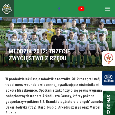
Togg
navig
7 MAJA 2024
MŁODZIK 2012: TRZECIE
ZWYCIĘSTWO Z RZĘDU
W poniedziałek 6 maja młodzik z rocznika 2012 rozegrał swój
trzeci mecz w rundzie wiosennej, rywalizując z rówieśnikami
Sokoła Maszkienice. Spotkanie zakończyło się pewną wygrana
podopiecznych trenera Arkadiusza Gemzy, którzy pokonali
gospodarzy wynikiem 6:2. Bramki dla „biało-zielonych” zanotowali:
Oskar Jędryka (trzy), Karol Pudło, Arkadiusz Wąs oraz Marcel
Siudut.