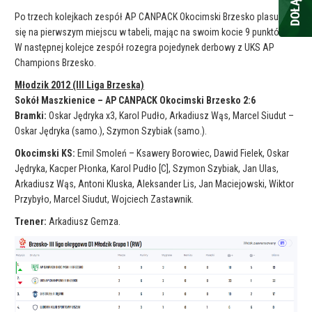
Po trzech kolejkach zespół AP CANPACK Okocimski Brzesko plasuje
się na pierwszym miejscu w tabeli, mając na swoim kocie 9 punktów.
W następnej kolejce zespół rozegra pojedynek derbowy z UKS AP
Champions Brzesko.
Młodzik 2012 (III Liga Brzeska)
Sokół Maszkienice – AP CANPACK Okocimski Brzesko 2:6
Bramki:
Oskar Jędryka x3, Karol Pudło, Arkadiusz Wąs, Marcel Siudut –
Oskar Jędryka (samo.), Szymon Szybiak (samo.).
Okocimski KS:
Emil Smoleń – Ksawery Borowiec, Dawid Fielek, Oskar
Jędryka, Kacper Płonka, Karol Pudło [C], Szymon Szybiak, Jan Ulas,
Arkadiusz Wąs, Antoni Kluska, Aleksander Lis, Jan Maciejowski, Wiktor
Przybyło, Marcel Siudut, Wojciech Zastawnik.
Trener:
Arkadiusz Gemza.