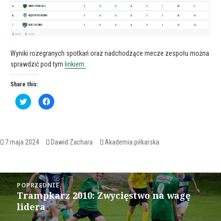
Wyniki rozegranych spotkań oraz nadchodzące mecze zespołu można
sprawdzić pod tym
linkiem.
Share this:
C
C
l
l
i
i
c
c
k
k
t
t
o
o
s
s
Opublikowano
Autor
Kategorie
7 maja 2024
Dawid Zachara
Akademia piłkarska
h
h
a
a
r
r
e
e
o
o
Nawigacja
n
n
T
F
POPRZEDNIE
w
a
wpisu
Trampkarz 2010: Zwycięstwo na wagę
i
c
Poprzedni
t
e
lidera
wpis:
t
b
e
o
r
o