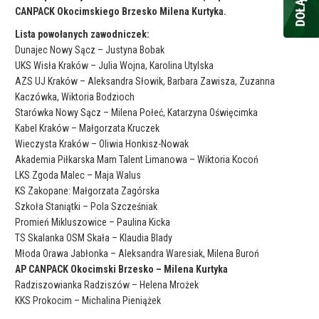
CANPACK Okocimskiego Brzesko Milena Kurtyka.
Lista powołanych zawodniczek:
Dunajec Nowy Sącz – Justyna Bobak
UKS Wisła Kraków – Julia Wojna, Karolina Utylska
AZS UJ Kraków – Aleksandra Słowik, Barbara Zawisza, Zuzanna
Kaczówka, Wiktoria Bodzioch
Starówka Nowy Sącz – Milena Połeć, Katarzyna Oświęcimka
Kabel Kraków – Małgorzata Kruczek
Wieczysta Kraków – Oliwia Honkisz-Nowak
Akademia Piłkarska Mam Talent Limanowa – Wiktoria Kocoń
LKS Zgoda Malec – Maja Walus
KS Zakopane: Małgorzata Zagórska
Szkoła Staniątki – Pola Szcześniak
Promień Mikluszowice – Paulina Kicka
TS Skalanka OSM Skała – Klaudia Blady
Młoda Orawa Jabłonka – Aleksandra Waresiak, Milena Buroń
AP CANPACK Okocimski Brzesko – Milena Kurtyka
Radziszowianka Radziszów – Helena Mrożek
KKS Prokocim – Michalina Pieniążek