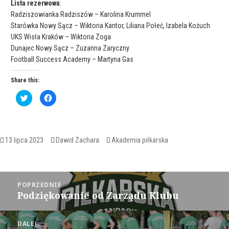
Lista rezerwowa
:
Radziszowianka Radziszów – Karolina Krummel
Starówka Nowy Sącz – Wiktoria Kantor, Liliana Połeć, Izabela Kożuch
UKS Wisła Kraków – Wiktoria Zoga
Dunajec Nowy Sącz – Zuzanna Zaryczny
Football Success Academy – Martyna Gas
Share this:
C
C
l
l
i
i
c
c
k
k
t
t
o
o
s
s
Opublikowano
Autor
Kategorie
13 lipca 2023
Dawid Zachara
Akademia piłkarska
h
h
a
a
r
r
e
e
o
o
Nawigacja
n
n
T
F
POPRZEDNIE
w
a
wpisu
Podziękowanie od Zarządu Klubu
i
c
Poprzedni
t
e
wpis:
t
b
e
o
r
o
DALEJ
(
k