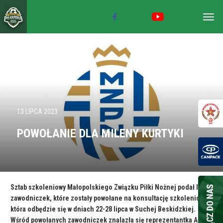
Togg
navig
13 LIPCA 2023
POWOŁANIE DLA MILENY KURTYKI
Sztab szkoleniowy Małopolskiego Związku Piłki Nożnej podał listę
zawodniczek, które zostały powołane na konsultację szkoleniową,
która odbędzie się w dniach 22-28 lipca w Suchej Beskidzkiej.
Wśród powołanych zawodniczek znalazła się reprezentantka AP