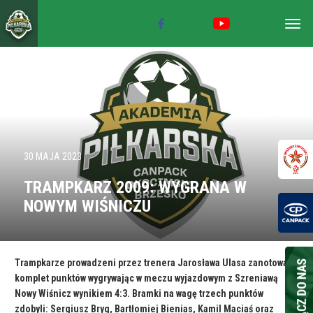
Togg
navig
30 MAJA 2023
TRAMPKARZ 2009: WYGRANA W
NOWYM WIŚNICZU
Trampkarze prowadzeni przez trenera Jarosława Ulasa zanotowali
komplet punktów wygrywając w meczu wyjazdowym z Szreniawą
Nowy Wiśnicz wynikiem 4:3. Bramki na wagę trzech punktów
zdobyli: Sergiusz Bryg, Bartłomiej Bienias, Kamil Maciaś oraz