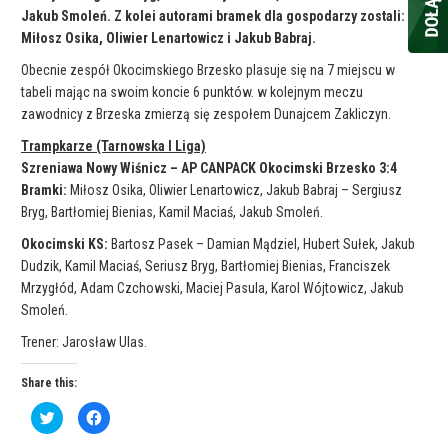
Jakub Smoleń. Z kolei autorami bramek dla gospodarzy zostali:
Miłosz Osika, Oliwier Lenartowicz i Jakub Babraj.
Obecnie zespół Okocimskiego Brzesko plasuje się na 7 miejscu w
tabeli mając na swoim koncie 6 punktów. w kolejnym meczu
zawodnicy z Brzeska zmierzą się zespołem Dunajcem Zakliczyn.
Trampkarze (Tarnowska I Liga)
Szreniawa Nowy Wiśnicz – AP CANPACK Okocimski Brzesko 3:4
Bramki:
Miłosz Osika, Oliwier Lenartowicz, Jakub Babraj – Sergiusz
Bryg, Bartłomiej Bienias, Kamil Maciaś, Jakub Smoleń.
Okocimski KS:
Bartosz Pasek – Damian Mądziel, Hubert Sułek, Jakub
Dudzik, Kamil Maciaś, Seriusz Bryg, Bartłomiej Bienias, Franciszek
Mrzygłód, Adam Czchowski, Maciej Pasula, Karol Wójtowicz, Jakub
Smoleń.
Trener: Jarosław Ulas.
Share this:
C
C
l
l
i
i