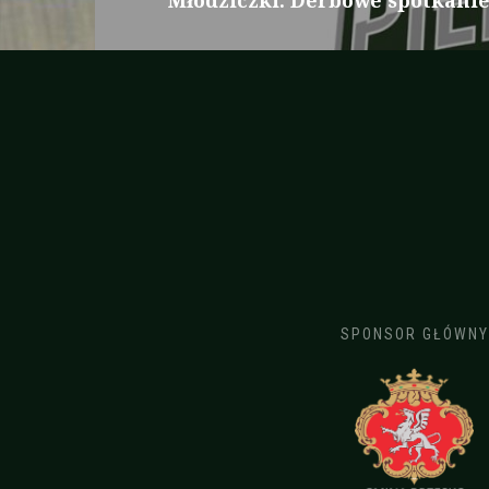
Młodziczki: Derbowe spotkanie 
wpis:
SPONSOR GŁÓWNY