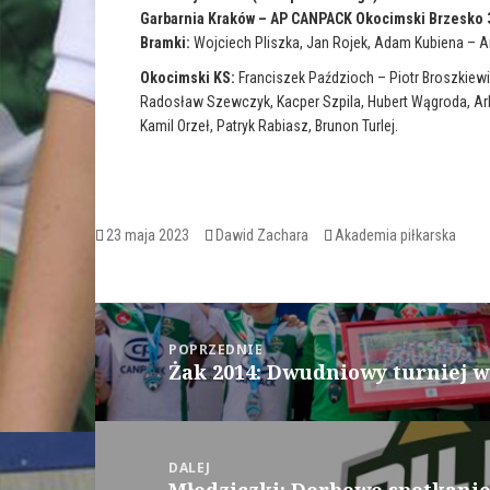
t
n
t
F
Garbarnia Kraków – AP CANPACK Okocimski Brzesko 
e
a
r
Bramki:
Wojciech Pliszka, Jan Rojek, Adam Kubiena – A
c
(
e
O
b
Okocimski KS:
Franciszek Paździoch – Piotr Broszkiewi
p
o
e
o
Radosław Szewczyk, Kacper Szpila, Hubert Wągroda, Ark
n
k
s
(
Kamil Orzeł, Patryk Rabiasz, Brunon Turlej.
i
O
n
p
n
e
e
n
w
s
w
i
i
n
n
n
Opublikowano
Autor
Kategorie
23 maja 2023
Dawid Zachara
Akademia piłkarska
d
e
o
w
w
w
)
i
n
d
Nawigacja
o
w
wpisu
)
POPRZEDNIE
Żak 2014: Dwudniowy turniej 
Poprzedni
wpis:
DALEJ
Następny