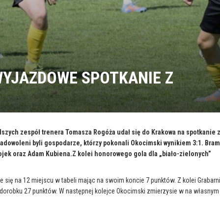
WYJAZDOWE SPOTKANIE Z
odszych zespół trenera Tomasza Rogóża udał się do Krakowa na spotkanie 
adowoleni byli gospodarze, którzy pokonali Okocimski wynikiem 3:1. Bram
ojek oraz Adam Kubiena.Z kolei honorowego gola dla „biało-zielonych”
 się na 12 miejscu w tabeli mając na swoim koncie 7 punktów. Z kolei Grabarn
 dorobku 27 punktów. W następnej kolejce Okocimski zmierzysie w na własnym