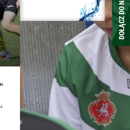
z
ki
ia