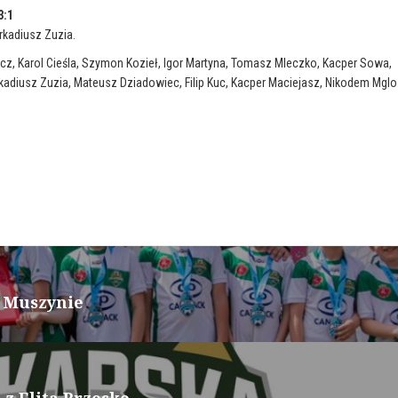
3:1
rkadiusz Zuzia.
cz, Karol Cieśla, Szymon Kozieł, Igor Martyna, Tomasz Mleczko, Kacper Sowa,
adiusz Zuzia, Mateusz Dziadowiec, Filip Kuc, Kacper Maciejasz, Nikodem Mglo
w Muszynie