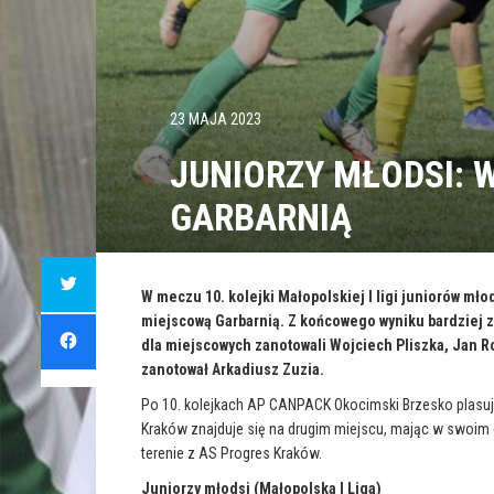
23 MAJA 2023
JUNIORZY MŁODSI: 
GARBARNIĄ
C
l
i
W meczu 10. kolejki Małopolskiej I ligi juniorów mł
c
miejscową Garbarnią. Z końcowego wyniku bardziej z
k
C
t
l
dla miejscowych zanotowali Wojciech Pliszka, Jan R
o
i
s
c
zanotował Arkadiusz Zuzia.
h
k
a
t
r
Po 10. kolejkach AP CANPACK Okocimski Brzesko plasuje
o
e
s
o
Kraków znajduje się na drugim miejscu, mając w swoim
h
n
a
terenie z AS Progres Kraków.
T
r
w
e
i
o
Juniorzy młodsi (Małopolska I Liga)