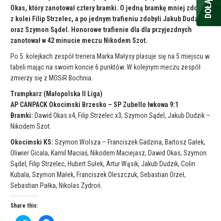
Okas, który zanotował cztery bramki. O jedną bramkę mniej zdobył
z kolei Filip Strzelec, a po jednym trafieniu zdobyli Jakub Dudzik
oraz Szymon Sądel. Honorowe trafienie dla dla przyjezdnych
zanotował w 42 minucie meczu Nikodem Szot.
Po 5. kolejkach zespół trenera Marka Małysy plasuje się na 5 miejscu w
tabeli mając na swoim koncie 6 punktów. W kolejnym meczu zespół
zmierzy się z MOSiR Bochnia.
Trampkarz (Małopolska II Liga)
AP CANPACK Okocimski Brzesko – SP Zubello Iwkowa 9:1
Bramki:
Dawid Okas x4, Filip Strzelec x3, Szymon Sądel, Jakub Dudzik –
Nikodem Szot.
Okocimski KS:
Szymon Wolsza – Franciszek Gadzina, Bartosz Gałek,
Oliwier Gicala, Kamil Maciaś, Nikodem Maciejasz, Dawid Okas, Szymon
Sądel, Filip Strzelec, Hubert Sułek, Artur Wąsik, Jakub Dudzik, Colin
Kubala, Szymon Małek, Franciszek Oleszczuk, Sebastian Orzeł,
Sebastian Pałka, Nikolas Zydroń.
Share this: