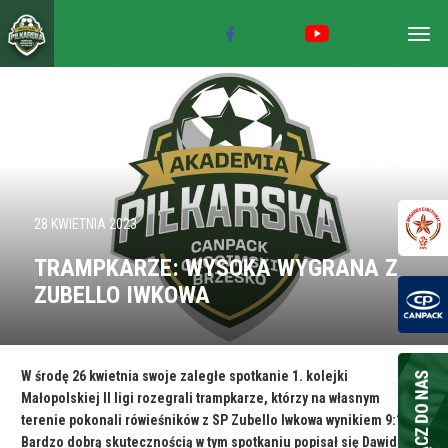
Togg
navig
28 KWIETNIA 2023
TRAMPKARZE: WYSOKA WYGRANA Z
ZUBELLO IWKOWA
W środę 26 kwietnia swoje zaległe spotkanie 1. kolejki
Małopolskiej II ligi rozegrali trampkarze, którzy na własnym
terenie pokonali rówieśników z SP Zubello Iwkowa wynikiem 9:1.
Bardzo dobrą skutecznością w tym spotkaniu popisał się Dawid