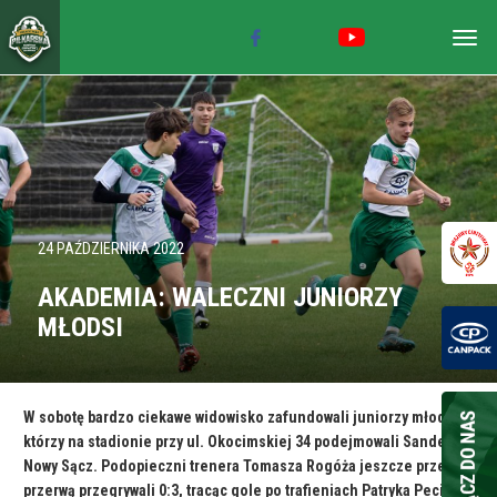
Togg
navig
24 PAŹDZIERNIKA 2022
AKADEMIA: WALECZNI JUNIORZY
MŁODSI
W sobotę bardzo ciekawe widowisko zafundowali juniorzy młodsi,
którzy na stadionie przy ul. Okocimskiej 34 podejmowali Sandecję
Nowy Sącz. Podopieczni trenera Tomasza Rogóża jeszcze przed
przerwą przegrywali 0:3, tracąc gole po trafieniach Patryka Peciaka,