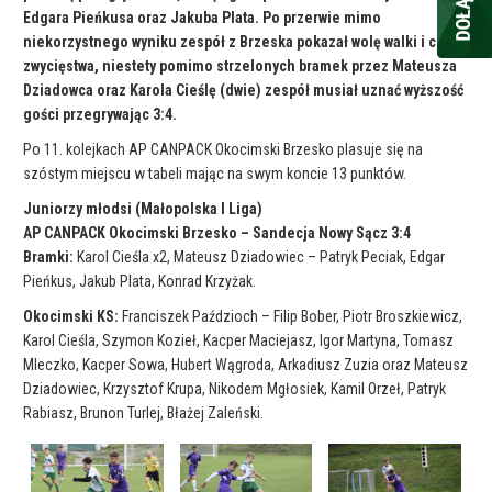
Edgara Pieńkusa oraz Jakuba Plata. Po przerwie mimo
niekorzystnego wyniku zespół z Brzeska pokazał wolę walki i chęć
zwycięstwa, niestety pomimo strzelonych bramek przez Mateusza
Dziadowca oraz Karola Cieślę (dwie) zespół musiał uznać wyższość
gości przegrywając 3:4.
Po 11. kolejkach AP CANPACK Okocimski Brzesko plasuje się na
szóstym miejscu w tabeli mając na swym koncie 13 punktów.
Juniorzy młodsi (Małopolska I Liga)
AP CANPACK Okocimski Brzesko – Sandecja Nowy Sącz 3:4
Bramki:
Karol Cieśla x2, Mateusz Dziadowiec – Patryk Peciak, Edgar
Pieńkus, Jakub Plata, Konrad Krzyżak.
Okocimski KS:
Franciszek Paździoch – Filip Bober, Piotr Broszkiewicz,
Karol Cieśla, Szymon Kozieł, Kacper Maciejasz, Igor Martyna, Tomasz
Mleczko, Kacper Sowa, Hubert Wągroda, Arkadiusz Zuzia oraz Mateusz
Dziadowiec, Krzysztof Krupa, Nikodem Mgłosiek, Kamil Orzeł, Patryk
Rabiasz, Brunon Turlej, Błażej Zaleński.