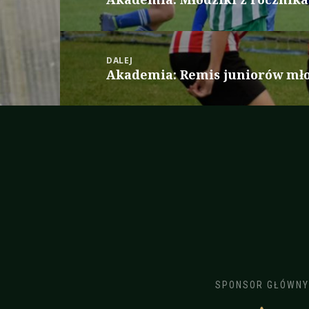
wpis:
DALEJ
Akademia: Remis juniorów mł
Następny
wpis:
SPONSOR GŁÓWNY