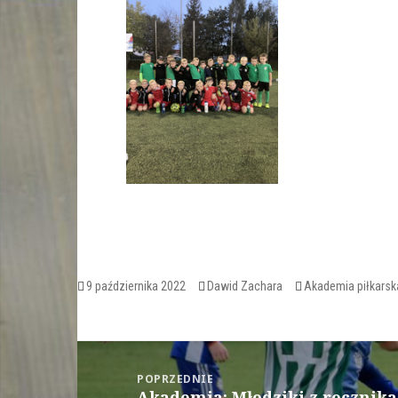
Opublikowano
Autor
Kategorie
9 października 2022
Dawid Zachara
Akademia piłkarsk
Nawigacja
wpisu
POPRZEDNIE
Akademia: Młodziki z rocznika
Poprzedni