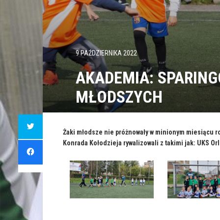
9 PAŹDZIERNIKA 2022
AKADEMIA: SPARIN
MŁODSZYCH
C
l
i
Żaki młodsze nie próżnowały w minionym miesiącu ro
c
Konrada Kołodzieja rywalizowali z takimi jak: UKS Or
k
C
t
l
o
i
s
c
h
k
a
t
r
o
e
s
o
h
n
a
T
r
w
e
i
o