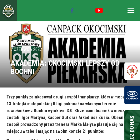
Togg
navig
7 CZERWCA 2022
AKADEMIA: OKOCIMSKI LEPSZY OD
BOCHNI
Trzy punkty zainkasował drugi zespół trampkarzy, który w meczu
13. kolejki małopolskiej II ligi pokonał na własnym terenie
rówieśników z Bochni wynikiem 3:0. Strzelcami bramek w meczu
zostali: Igor Martyna, Kacper Gut oraz Arkadiusz Zuzia. Obecnie
zespół prowadzony przez trenera Marka Małysę plasuje się na 5
miejscu w tabeli mając na swoim koncie 21 punktów.