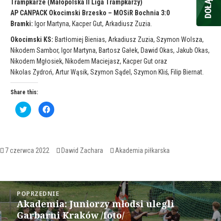
Trampkarze (Małopolska II Liga Trampkarzy)
AP CANPACK Okocimski Brzesko – MOSiR Bochnia 3:0
Bramki:
Igor Martyna, Kacper Gut, Arkadiusz Zuzia.
Okocimski KS:
Bartłomiej Bienias, Arkadiusz Zuzia, Szymon Wolsza,
Nikodem Sambor, Igor Martyna, Bartosz Gałek, Dawid Okas, Jakub Okas,
Nikodem Mgłosiek, Nikodem Maciejasz, Kacper Gut oraz
Nikolas Zydroń, Artur Wąsik, Szymon Sądel, Szymon Kliś, Filip Biernat.
Share this:
C
C
l
l
i
i
c
c
k
k
t
t
o
o
s
s
Opublikowano
Autor
Kategorie
7 czerwca 2022
Dawid Zachara
Akademia piłkarska
h
h
a
a
r
r
e
e
o
o
Nawigacja
n
n
T
F
POPRZEDNIE
w
a
wpisu
Akademia: Juniorzy młodsi ulegli
i
c
Poprzedni
t
e
Garbarni Kraków /foto/
wpis:
t
b
e
o