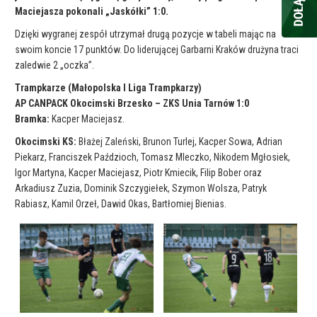
Maciejasza pokonali „Jaskółki” 1:0.
Dzięki wygranej zespół utrzymał drugą pozycje w tabeli mając na
swoim koncie 17 punktów. Do liderującej Garbarni Kraków drużyna traci
zaledwie 2 „oczka”.
Trampkarze (Małopolska I Liga Trampkarzy)
AP CANPACK Okocimski Brzesko – ZKS Unia Tarnów 1:0
Bramka:
Kacper Maciejasz.
Okocimski KS:
Błażej Zaleński, Brunon Turlej, Kacper Sowa, Adrian
Piekarz, Franciszek Paździoch, Tomasz Mleczko, Nikodem Mgłosiek,
Igor Martyna, Kacper Maciejasz, Piotr Kmiecik, Filip Bober oraz
Arkadiusz Zuzia, Dominik Szczygiełek, Szymon Wolsza, Patryk
Rabiasz, Kamil Orzeł, Dawid Okas, Bartłomiej Bienias.