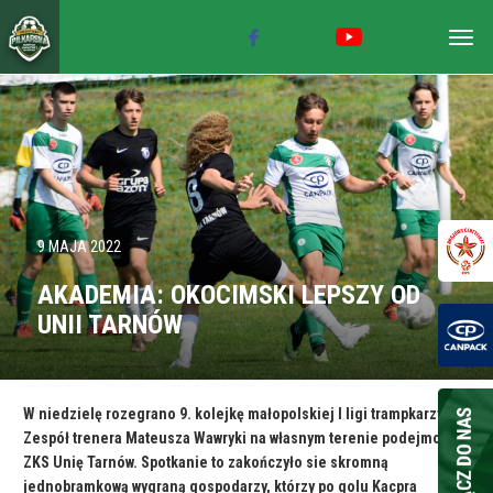
Togg
navig
9 MAJA 2022
AKADEMIA: OKOCIMSKI LEPSZY OD
UNII TARNÓW
W niedzielę rozegrano 9. kolejkę małopolskiej I ligi trampkarzy.
Zespół trenera Mateusza Wawryki na własnym terenie podejmował
ZKS Unię Tarnów. Spotkanie to zakończyło sie skromną
jednobramkową wygraną gospodarzy, którzy po golu Kacpra