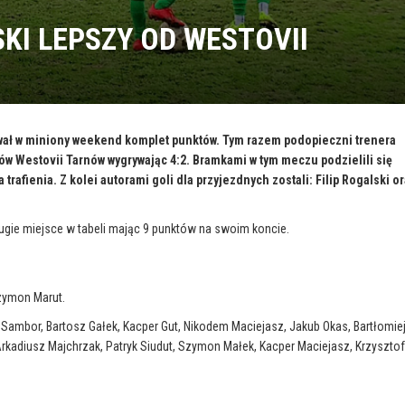
KI LEPSZY OD WESTOVII
ował w miniony weekend komplet punktów. Tym razem podopieczni trenera
ów Westovii Tarnów wygrywając 4:2. Bramkami w tym meczu podzielili się
trafienia. Z kolei autorami goli dla przyjezdnych zostali: Filip Rogalski o
gie miejsce w tabeli mając 9 punktów na swoim koncie.
Szymon Marut.
ambor, Bartosz Gałek, Kacper Gut, Nikodem Maciejasz, Jakub Okas, Bartłomie
z Arkadiusz Majchrzak, Patryk Siudut, Szymon Małek, Kacper Maciejasz, Krzyszto