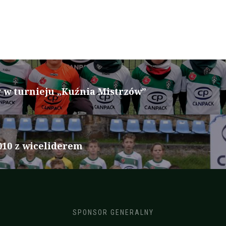
y w turnieju „Kuźnia Mistrzów”
10 z wiceliderem
SPONSOR GENERALNY