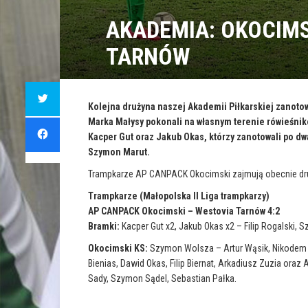
AKADEMIA: OKOCIMS
TARNÓW
C
l
i
Kolejna drużyna naszej Akademii Piłkarskiej zanot
c
Marka Małysy pokonali na własnym terenie rówieśnik
k
C
t
l
Kacper Gut oraz Jakub Okas, którzy zanotowali po dwa 
o
i
s
c
Szymon Marut.
h
k
a
t
r
Trampkarze AP CANPACK Okocimski zajmują obecnie dru
o
e
s
o
h
Trampkarze (Małopolska II Liga trampkarzy)
n
a
T
r
AP CANPACK Okocimski – Westovia Tarnów 4:2
w
e
i
o
Bramki:
Kacper Gut x2, Jakub Okas x2 – Filip Rogalski, 
t
n
t
F
e
Okocimski KS:
Szymon Wolsza – Artur Wąsik, Nikodem S
a
r
c
(
Bienias, Dawid Okas, Filip Biernat, Arkadiusz Zuzia ora
e
O
b
Sady, Szymon Sądel, Sebastian Pałka.
p
o
e
o
n
k
s
(