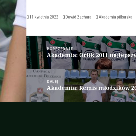
i
O
n
p
n
e
e
n
w
Opublikowano
Autor
Kategorie
11 kwietnia 2022
Dawid Zachara
Akademia piłkarska
s
w
i
i
n
n
n
d
e
o
w
Nawigacja
w
w
)
i
n
wpisu
POPRZEDNIE
d
Akademia: Orlik 2011 najlepsz
o
Poprzedni
w
wpis:
)
DALEJ
Akademia: Remis młodzików 20
Następny
wpis: