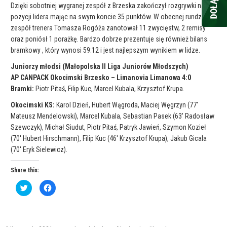
Dzięki sobotniej wygranej zespół z Brzeska zakończył rozgrywki na
pozycji lidera mając na swym koncie 35 punktów. W obecnej rundzie
zespół trenera Tomasza Rogóża zanotował 11 zwycięstw, 2 remisy
oraz poniósł 1 porażkę. Bardzo dobrze prezentuje się również bilans
bramkowy , który wynosi 59:12 i jest najlepszym wynikiem w lidze.
Juniorzy młodsi (Małopolska II Liga Juniorów Młodszych)
AP CANPACK Okocimski Brzesko – Limanovia Limanowa 4:0
Bramki:
Piotr Pitaś, Filip Kuc, Marcel Kubala, Krzysztof Krupa.
Okocimski KS:
Karol Dzień, Hubert Wągroda, Maciej Węgrzyn (77′
Mateusz Mendelowski), Marcel Kubala, Sebastian Pasek (63′ Radosław
Szewczyk), Michał Siudut, Piotr Pitaś, Patryk Jawień, Szymon Kozieł
(70′ Hubert Hirschmann), Filip Kuc (46′ Krzysztof Krupa), Jakub Gicala
(70′ Eryk Sielewicz).
Share this:
C
C
l
l
i
i
c
c
k
k
t
t
o
o