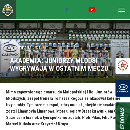
Togg
navig
6 LISTOPADA 2021
AKADEMIA: JUNIORZY MŁODSI
WYGRYWAJĄ W OSTATNIM MECZU
Mimo zapewnionego awansu do Małopolskiej I ligi Juniorów
Młodszych, zespół trenera Tomasza Rogóża zainkasował kolejne
trzy punkty. Tym razem zespół, który musiał „obejść się smakiem”
został Limanovia Limanowa, która uległa w Brzesku wynikiem 0:4.
Strzelcami bramek w tym spotkaniu zostali: Piotr Pitaś, Filip Kuc,
Marcel Kubala oraz Krzysztof Krupa.