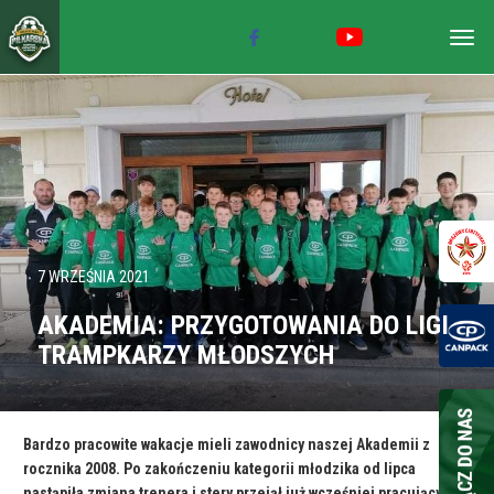
Togg
navig
7 WRZEŚNIA 2021
AKADEMIA: PRZYGOTOWANIA DO LIGI
TRAMPKARZY MŁODSZYCH
Bardzo pracowite wakacje mieli zawodnicy naszej Akademii z
rocznika 2008. Po zakończeniu kategorii młodzika od lipca
nastąpiła zmiana trenera i stery przejął już wcześniej pracujący z tą