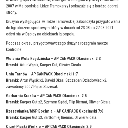
2007 w Małopolskiej Lidze Trampkarzy i pokazuje się z bardzo dobrej
strony.
Drużyna występująca w I lidze Tarnowskiej zakończyła przygotowania
do ligi obozem sportowym, który w dniach od 23.08 do 27.08.2021
odbył się w Dębicy na obiektach Igloopolu.
Podczas okresu przygotowawczego drużyna rozegrała mecze
kontrolne:
Wolania Wola Rzędzińska – AP CANPACK Okocimski 2:3
Bramki
: Artur Wąsik, Kacper Gut, Oliwier Gicala.
Unia Tarnów – AP CANPACK Okocimski 1:7
Bramki:
Artur Wąsik x2, Dawid Okas, Szczepan Dziadowiec x2,
zawodnicy 2007 Pajor, Strzesak.
Garbarnia Kraków – AP CANPACK Okocimski 2:5
Bramki:
Kacper Gut x2, Szymon Sądel, Filip Biernat, Oliwier Gicala.
Rzezawianka/MSP Bochnia – AP CANPACK Okocimski 7:6
Bramki:
Kacper Gut x3, Bartłomiej Bienias, Oliwier Gicala.
Orzeł Piaski Wielkie – AP CANPACK Okocimski 3:9