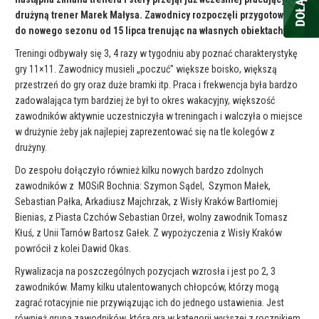
drużyną trener Marek Małysa. Zawodnicy rozpoczęli przygotowania
do nowego sezonu od 15 lipca trenując na własnych obiektach.
Treningi odbywały się 3, 4 razy w tygodniu aby poznać charakterystykę
gry 11×11. Zawodnicy musieli „poczuć” większe boisko, większą
przestrzeń do gry oraz duże bramki itp. Praca i frekwencja była bardzo
zadowalająca tym bardziej że był to okres wakacyjny, większość
zawodników aktywnie uczestniczyła w treningach i walczyła o miejsce
w drużynie żeby jak najlepiej zaprezentować się na tle kolegów z
drużyny.
Do zespołu dołączyło również kilku nowych bardzo zdolnych
zawodników z MOSiR Bochnia: Szymon Sądel, Szymon Małek,
Sebastian Pałka, Arkadiusz Majchrzak, z Wisły Kraków Bartłomiej
Bienias, z Piasta Czchów Sebastian Orzeł, wolny zawodnik Tomasz
Kłuś, z Unii Tarnów Bartosz Gałek. Z wypożyczenia z Wisły Kraków
powrócił z kolei Dawid Okas.
Rywalizacja na poszczególnych pozycjach wzrosła i jest po 2, 3
zawodników. Mamy kilku utalentowanych chłopców, którzy mogą
zagrać rotacyjnie nie przywiązując ich do jednego ustawienia. Jest
również grupa zawodników, która gra w kategorii wyższej z rocznikiem