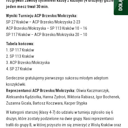
rozgrywali zawody systemem każdy z każdym (4 drużyny) gdzie
jeden mecz trwał 30 min.
Wyniki Turnieju ACP Brzesko/Mokrzyska:
SP 27 Kraków – ACP Brzesko/Mokrzyska 2-23
ACP Brzesko/Mokrzyska – SP 113 Kraków 10 – 16
SP 117 Kraków – ACP Brzesko/Mokrzyska 20 – 10
Tabela końcowa:
1. SP 117 Kraków
2. SP 113 Kraków
3. ACP Brzesko/Mokrzyska
4. SP 27 Kraków
Serdecznie gratulujemy pierwszego sukcesu młodym adeptom
koszykówki.
Reprezentanci ACP Brzesko/Mokrzyska:
Oliwia Kaczmarczyk,
Aleksandra Kądziołka, Hanna Zydroń, Wiktoria Rabiasz, Igor Bochenek,
Zuzanna Gicala, Bartosz Koczwara, Kacper Stypka
W kategorii starszej (klasy 4-7) do udziału w turnieju zgłosiło się 6
drużyn, które zostały podzielone na dwie grupy. Nasi reprezentanci
trafili do grupy B, w której przyszło im się zmierzyć z Wisłą Kraków oraz