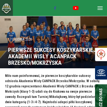
Togg
navig
17 GRUDNIA 2020
PIERWSZE SUKCESY KOSZYKARSKIEJ
AKADEMII WISŁY ACANPACK
BRZESKO/MOKRZYSKA
Miło nam poinformować, że pierwsze koszykarskie sukcesy
odniosła Akademia Wisły CANPACK Brzesko/Mokrzyska. W sobotę
12 grudnia reprezentanci Akademii Wisły CANPACK z Brzeska i
Mokrzysk (klasy 1-3) udali się do Krakowa na swoje pierwsze
zawody. Rozegrali tam Turniej Mikołajkowy, który był podzielony na
dwie kategorię (1-3 i 4-7). Najmłodsi adepci piłki koszykowej