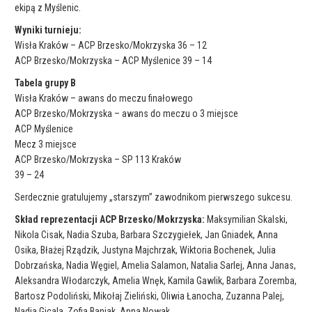
ekipą z Myślenic.
Wyniki turnieju:
Wisła Kraków – ACP Brzesko/Mokrzyska 36 – 12
ACP Brzesko/Mokrzyska – ACP Myślenice 39 – 14
Tabela grupy B
Wisła Kraków – awans do meczu finałowego
ACP Brzesko/Mokrzyska – awans do meczu o 3 miejsce
ACP Myślenice
Mecz 3 miejsce
ACP Brzesko/Mokrzyska – SP 113 Kraków
39 – 24
Serdecznie gratulujemy „starszym” zawodnikom pierwszego sukcesu.
Skład reprezentacji ACP Brzesko/Mokrzyska:
Maksymilian Skalski,
Nikola Cisak, Nadia Szuba, Barbara Szczygiełek, Jan Gniadek, Anna
Osika, Błażej Rządzik, Justyna Majchrzak, Wiktoria Bochenek, Julia
Dobrzańska, Nadia Węgiel, Amelia Salamon, Natalia Sarlej, Anna Janas,
Aleksandra Włodarczyk, Amelia Wnęk, Kamila Gawlik, Barbara Zoremba,
Bartosz Podoliński, Mikołaj Zieliński, Oliwia Łanocha, Zuzanna Palej,
Nadia Gicala, Zofia Baniak, Anna Nowak.