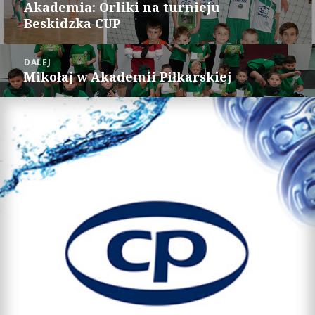
wpisu
Akademia: Orliki na turnieju
i
c
Poprzedni
t
e
Beskidzka CUP
wpis:
t
b
e
o
r
o
(
k
O
(
DALEJ
p
O
e
p
Mikołaj w Akademii Piłkarskiej
Następny
n
e
s
n
wpis:
i
s
n
i
n
n
e
n
w
e
w
w
i
w
n
i
d
n
o
d
w
o
)
w
)