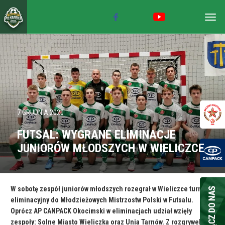
Togg
navig
7 GRUDNIA 2020
FUTSAL: WYGRANE ELIMINACJE
JUNIORÓW MŁODSZYCH W WIELICZCE
W sobotę zespół juniorów młodszych rozegrał w Wieliczce turniej
eliminacyjny do Młodzieżowych Mistrzostw Polski w Futsalu.
Oprócz AP CANPACK Okocimski w eliminacjach udział wzięły
zespoły: Solne Miasto Wieliczka oraz Unia Tarnów. Z rozgrywek