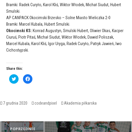
Bramki: Radek Curyło, Karol Kliś, Wiktor Włodek, Michał Siudut, Hubert
Smulski.
AP CANPACK Okocimski Brzesko – Solne Miasto Wieliczka 2-0
Bramki: Marcel Kubala, Hubert Smulski.
Okocimski KS:
Konrad Augustyn, Smulski Hubert, Oliwier Okas, Kacper
Ciuruś, Piotr Pitaś, Michał Siudut, Wiktor Włodek, Dawid Poliszak,
Marcel Kubala, Karol Kliś, Igor Uryga, Radek Curyło, Patryk Jawień, Iwo
Cichostępski.
Share this:
C
C
l
l
i
i
c
c
k
k
t
t
o
o
s
s
Opublikowano
Autor
Kategorie
7 grudnia 2020
codeandpixel
Akademia piłkarska
h
h
a
a
r
r
e
e
o
o
Nawigacja
n
n
T
F
POPRZEDNIE
w
a