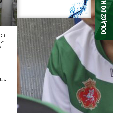
2:1.
był
o
kas,