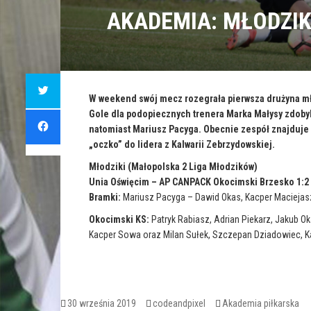
AKADEMIA: MŁODZI
C
l
i
W weekend swój mecz rozegrała pierwsza drużyna mł
c
Gole dla podopiecznych trenera Marka Małysy zdobyl
k
C
t
l
natomiast Mariusz Pacyga. Obecnie zespół znajduje s
o
i
s
c
„oczko” do lidera z Kalwarii Zebrzydowskiej.
h
k
a
t
r
Młodziki (Małopolska 2 Liga Młodzików)
o
e
s
o
Unia Oświęcim – AP CANPACK Okocimski Brzesko 1:2
h
n
a
Bramki:
Mariusz Pacyga – Dawid Okas, Kacper Maciejas
T
r
w
e
i
o
Okocimski KS:
Patryk Rabiasz, Adrian Piekarz, Jakub O
t
n
t
F
Kacper Sowa oraz Milan Sułek, Szczepan Dziadowiec, Kacp
e
a
r
c
(
e
O
b
p
o
e
o
n
k
s
(
Opublikowano
Autor
Kategorie
30 września 2019
codeandpixel
Akademia piłkarska
i
O