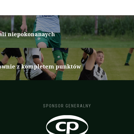
li niepokonanaych
nownie z kompletem punktów
SPONSOR GENERALNY