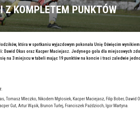
KI Z KOMPLETEM PUNKTÓW
odzików, która w spotkaniu wyjazdowym pokonała Unię Oświęcim wynikiem 
i: Dawid Okas oraz Kacper Maciejasz. Jedynego gola dla miejscowych zdo
ię na 3 miejscu w tabeli mając 19 punktów na koncie i traci zaledwie jedn
z.
kas, Tomasz Mleczko, Nikodem Mgłosiek, Kacper Maciejasz, Filip Bober, Dawid O
er Gut, Artur Wąsik, Brunon Turlej, Franciszek Paździoch, Igor Martyna.