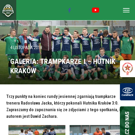
Togg
navig
4 LISTOPADA 2018
GALERIA: TRAMPKARZE I – HUTNIK
KRAKÓW
Trzy punkty na koniec rundy jesiennej zgarniają trampkarze
trenera Radosława Jacka, którzy pokonali Hutnika Kraków 3:0.
Zapraszamy do zapoznania się ze zdjęciami z tego spotkania, ich
autorem jest Dawid Zachara.