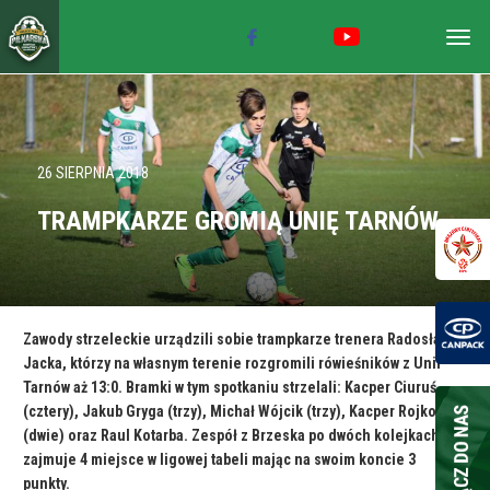
Togg
navig
26 SIERPNIA 2018
TRAMPKARZE GROMIĄ UNIĘ TARNÓW
Zawody strzeleckie urządzili sobie trampkarze trenera Radosława
Jacka, którzy na własnym terenie rozgromili rówieśników z Unii
Tarnów aż 13:0. Bramki w tym spotkaniu strzelali: Kacper Ciuruś
(cztery), Jakub Gryga (trzy), Michał Wójcik (trzy), Kacper Rojkowicz
(dwie) oraz Raul Kotarba. Zespół z Brzeska po dwóch kolejkach
zajmuje 4 miejsce w ligowej tabeli mając na swoim koncie 3
punkty.