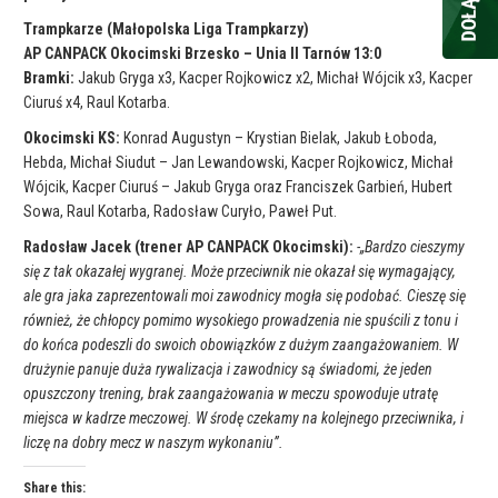
Trampkarze (Małopolska Liga Trampkarzy)
AP CANPACK Okocimski Brzesko – Unia II Tarnów 13:0
Bramki:
Jakub Gryga x3, Kacper Rojkowicz x2, Michał Wójcik x3, Kacper
Ciuruś x4, Raul Kotarba.
Okocimski KS:
Konrad Augustyn – Krystian Bielak, Jakub Łoboda,
Hebda, Michał Siudut – Jan Lewandowski, Kacper Rojkowicz, Michał
Wójcik, Kacper Ciuruś – Jakub Gryga oraz Franciszek Garbień, Hubert
Sowa, Raul Kotarba, Radosław Curyło, Paweł Put.
Radosław Jacek (trener AP CANPACK Okocimski):
-„Bardzo cieszymy
się z tak okazałej wygranej. Może przeciwnik nie okazał się wymagający,
ale gra jaka zaprezentowali moi zawodnicy mogła się podobać. Cieszę się
również, że chłopcy pomimo wysokiego prowadzenia nie spuścili z tonu i
do końca podeszli do swoich obowiązków z dużym zaangażowaniem. W
drużynie panuje duża rywalizacja i zawodnicy są świadomi, że jeden
opuszczony trening, brak zaangażowania w meczu spowoduje utratę
miejsca w kadrze meczowej. W środę czekamy na kolejnego przeciwnika, i
liczę na dobry mecz w naszym wykonaniu”.
Share this: