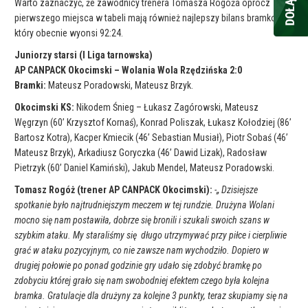
Warto zaznaczyć, że zawodnicy trenera Tomasza Rogóża oprócz
pierwszego miejsca w tabeli mają również najlepszy bilans bramkowy,
który obecnie wyonsi 92:24.
Juniorzy starsi (I Liga tarnowska)
AP CANPACK Okocimski – Wolania Wola Rzędzińska 2:0
Bramki:
Mateusz Poradowski, Mateusz Brzyk.
Okocimski KS:
Nikodem Śnieg – Łukasz Zagórowski, Mateusz
Węgrzyn (60’ Krzysztof Kornaś), Konrad Poliszak, Łukasz Kołodziej (86’
Bartosz Kotra), Kacper Kmiecik (46’ Sebastian Musiał), Piotr Sobaś (46’
Mateusz Brzyk), Arkadiusz Goryczka (46’ Dawid Lizak), Radosław
Pietrzyk (60’ Daniel Kamiński), Jakub Mendel, Mateusz Poradowski.
Tomasz Rogóż (trener AP CANPACK Okocimski):
-„ Dzisiejsze
spotkanie było najtrudniejszym meczem w tej rundzie. Drużyna Wolani
mocno się nam postawiła, dobrze się bronili i szukali swoich szans w
szybkim ataku. My staraliśmy się długo utrzymywać przy piłce i cierpliwie
grać w ataku pozycyjnym, co nie zawsze nam wychodziło. Dopiero w
drugiej połowie po ponad godzinie gry udało się zdobyć bramkę po
zdobyciu której grało się nam swobodniej efektem czego była kolejna
bramka. Gratulacje dla drużyny za kolejne 3 punkty, teraz skupiamy się na