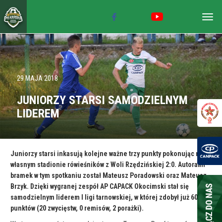
Togg
navig
29 MAJA 2018
JUNIORZY STARSI SAMODZIELNYM
LIDEREM
Juniorzy starsi inkasują kolejne ważne trzy punkty pokonując na
własnym stadionie rówieśników z Woli Rzędzińskiej 2:0. Autorami
bramek w tym spotkaniu został Mateusz Poradowski oraz Mateusz
Brzyk. Dzięki wygranej zespół AP CAPACK Okocimski stał się
samodzielnym liderem I ligi tarnowskiej, w której zdobył już 60
punktów (20 zwycięstw, 0 remisów, 2 porażki).