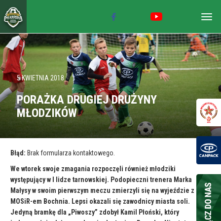
Togg
navig
5 KWIETNIA 2018
PORAŻKA DRUGIEJ DRUŻYNY
MŁODZIKÓW
Błąd:
Brak formularza kontaktowego.
We wtorek swoje zmagania rozpoczęli również młodziki
występujący w I lidze tarnowskiej. Podopieczni trenera Marka
Małysy w swoim pierwszym meczu zmierzyli się na wyjeździe z
MOSiR-em Bochnia. Lepsi okazali się zawodnicy miasta soli.
Jedyną bramkę dla „Piwoszy” zdobył Kamil Płoński, który