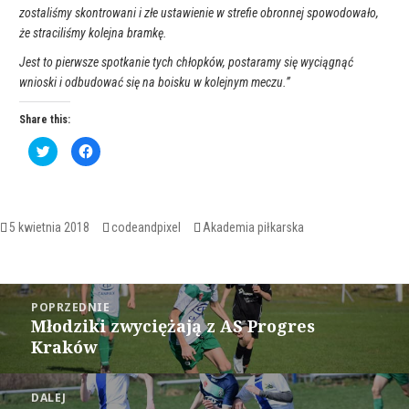
zostaliśmy skontrowani i złe ustawienie w strefie obronnej spowodowało,
że straciliśmy kolejna bramkę.
Jest to pierwsze spotkanie tych chłopków, postaramy się wyciągnąć
wnioski i odbudować się na boisku w kolejnym meczu.”
Share this:
C
C
l
l
i
i
c
c
k
k
t
t
o
o
s
s
Opublikowano
Autor
Kategorie
5 kwietnia 2018
codeandpixel
Akademia piłkarska
h
h
a
a
r
r
e
e
o
o
Nawigacja
n
n
T
F
POPRZEDNIE
w
a
wpisu
Młodziki zwyciężają z AS Progres
i
c
Poprzedni
t
e
Kraków
wpis:
t
b
e
o
r
o
(
k
O
(
DALEJ
p
O