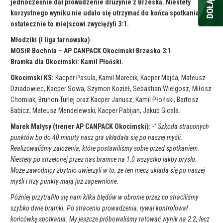
jednocześnie dał prowadzenie drużynie z Brzeska. Niestety
korzystnego wyniku nie udało się utrzymać do końca spotkania i
ostatecznie to miejscowi zwyciężyli 3:1.
Młodziki (I liga tarnowska)
MOSiR Bochnia – AP CANPACK Okocimski Brzesko 3:1
Bramka dla Okocimski: Kamil Płoński.
Okocimski KS:
Kacper Pasula, Kamil Marecik, Kacper Majda, Mateusz
Dziadowiec, Kacper Sowa, Szymon Kozieł, Sebastian Wielgosz, Miłosz
Chomiak, Brunon Turlej oraz Kacper Janusz, Kamil Płoński, Bartosz
Babicz, Mateusz Mendelewski, Kacper Pabijan, Jakub Gicala.
Marek Małysy (trener AP CANPACK Okocimski):
-” Szkoda straconych
punktów bo do 40 minuty nasz gra układała się po naszej myśli.
Realizowaliśmy założenia, które postawiliśmy sobie przed spotkaniem.
Niestety po strzelonej przez nas bramce na 1:0 wszystko jakby prysło.
Może zawodnicy zbytnio uwierzyli w to, że ten mecz układa się po naszej
myśli i trzy punkty mają już zapewnione.
Później przytrafiło się nam kilka błędów w obronie przez co straciliśmy
szybko dwie bramki. Po straceniu prowadzenia, rywal kontrolował
końcówkę spotkania. My jeszcze próbowaliśmy ratować wynik na 2:2, lecz