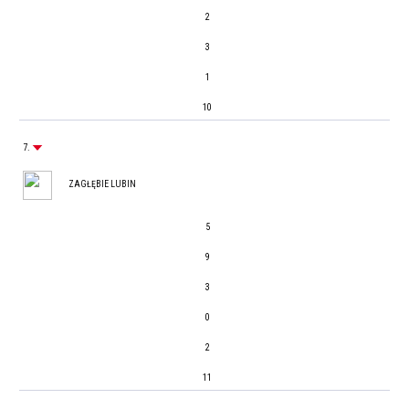
2
3
1
10
7.
ZAGŁĘBIE LUBIN
5
9
3
0
2
11