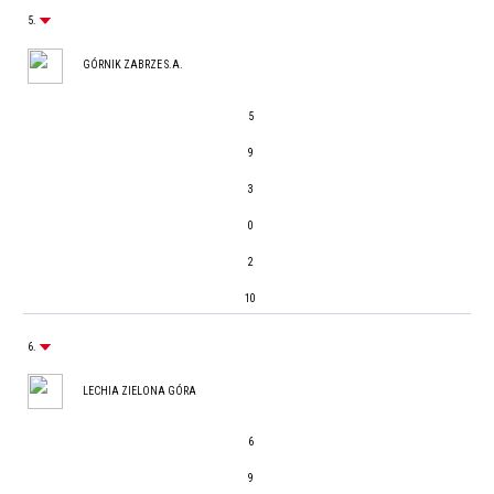
5.
GÓRNIK ZABRZE S.A.
5
9
3
0
2
10
6.
LECHIA ZIELONA GÓRA
6
9