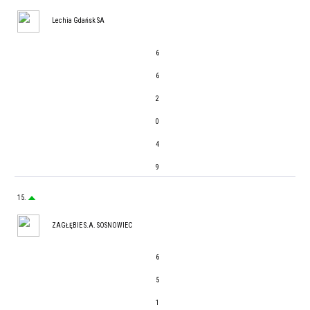
Lechia Gdańsk SA
6
6
2
0
4
9
15.
ZAGŁĘBIE S.A. SOSNOWIEC
6
5
1