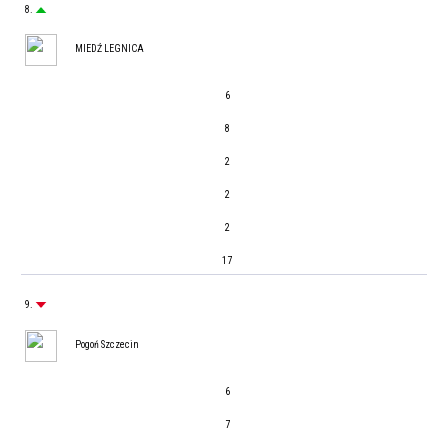
8.
MIEDŹ LEGNICA
6
8
2
2
2
17
9.
Pogoń Szczecin
6
7