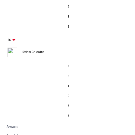
2
3
3
16.
Stolem Gniewino
6
3
1
0
5
6
Awans