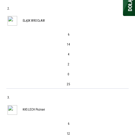
2.
ŚLĄSK WROCŁAW
6
14
4
2
0
25
3.
KKS LECH Poznań
6
12