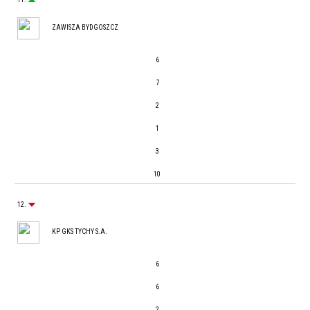
ZAWISZA BYDGOSZCZ
6
7
2
1
3
10
12.
KP GKS TYCHY S.A.
6
6
2