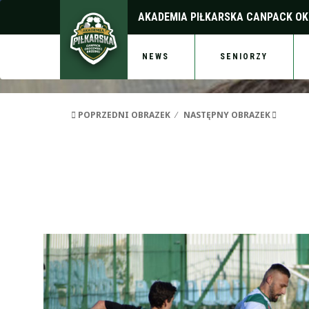
AKADEMIA PIŁKARSKA
CANPACK OK
NEWS
SENIORZY
POPRZEDNI OBRAZEK
NASTĘPNY OBRAZEK
okocimski_sokol_borzec