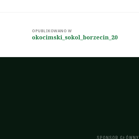
Nawigacja
wpisu
OPUBLIKOWANO W
okocimski_sokol_borzecin_20
SPONSOR GŁÓWNY