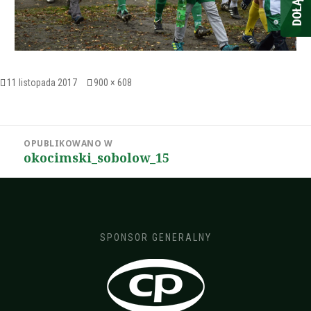
Opublikowano
Pełny
11 listopada 2017
900 × 608
rozmiar
Nawigacja
OPUBLIKOWANO W
wpisu
okocimski_sobolow_15
SPONSOR GENERALNY