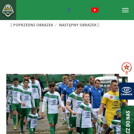
Togg
navig
POPRZEDNI OBRAZEK
NASTĘPNY OBRAZEK
okocimski_sobolow_15