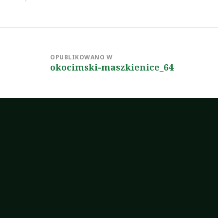
rozmiar
Nawigacja
wpisu
OPUBLIKOWANO W
okocimski-maszkienice_64