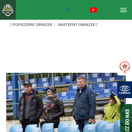
Togg
navig
POPRZEDNI OBRAZEK
NASTĘPNY OBRAZEK
okocimski-maszkienice_16