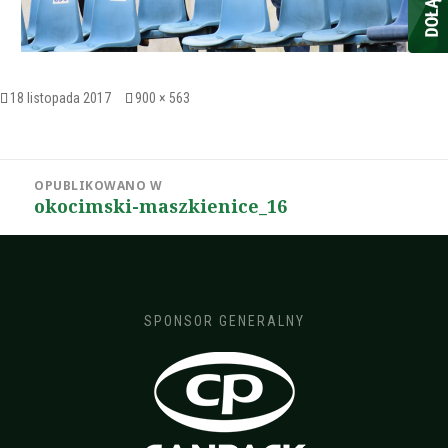
Opublikowano
Pełny
18 listopada 2017
900 × 563
rozmiar
Nawigacja
OPUBLIKOWANO W
wpisu
okocimski-maszkienice_16
SPONSOR GENERALNY