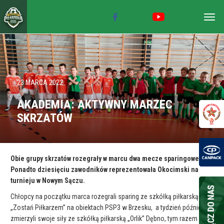
Togg
navig
23 MARCA 2022
AKADEMIA: AKTYWNY MARZEC
SKRZATÓW
Obie grupy skrzatów rozegrały w marcu dwa mecze sparingowe.
Ponadto dziesięciu zawodników reprezentowała Okocimski na
turnieju w Nowym Sączu.
Chłopcy na początku marca rozegrali sparing ze szkółką piłkarską
„Zostań Piłkarzem” na obiektach PSP3 w Brzesku, a tydzień później
zmierzyli swoje siły ze szkółką piłkarską „Orlik” Dębno, tym razem na