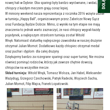
nowej hali w Dębnie. Oba sparingi były bardzo wyrównane, i widać, że
chłopcy z każdym meczem grają coraz lepiej.
W miniony weekend nasza reprezentacja z rocznika 2016 wzięła udział
w turnieju „Happy Ball”, organizowanym przez Zabełcze Nowy Sącz
oraz Fundację Będzie Dobrze. Mimo, iż wyniki na tym etapie nie mają
znaczenia to jednak warto zaznaczyć, że nasi chłopcy wygrali każdy
pojedynek, a najlepszym strzelcem turnieju został Witold
Wnęk. Natomiast statuetkę najlepszego zawodnika w naszej drużynie
otrzymał Julian Momot. Dodatkowo każdy chłopiec otrzymał medal
oraz puchar i dyplom dla całej drużyny.
Dziękujemy bardzo za rozegrane sparingi oraz super turniej. Nie można
również pominąć rodziców, którzy jak zawsze chętnie dowożą
chłopców na wszystkie mecze.
Skład turnieju:
Witold Wnęk, Tomasz Wolsza, Jan Habel, Aleksander
Ważydrąg, Grzegorz Czechowski, Patryk Radecki, Wojciech Sacha,
Julian Momot, Filip Majca, Franek Łopatowski.