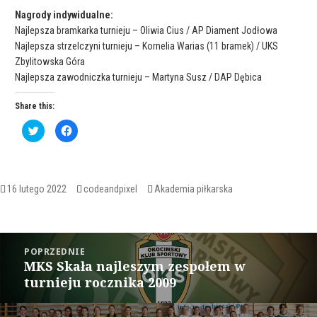
Nagrody indywidualne:
Najlepsza bramkarka turnieju – Oliwia Cius / AP Diament Jodłowa
Najlepsza strzelczyni turnieju – Kornelia Warias (11 bramek) / UKS
Zbylitowska Góra
Najlepsza zawodniczka turnieju – Martyna Susz / DAP Dębica
Share this:
C
C
l
l
i
i
c
c
k
k
t
t
o
o
s
s
Opublikowano
Autor
Kategorie
16 lutego 2022
codeandpixel
Akademia piłkarska
h
h
a
a
r
r
e
e
o
o
Nawigacja
n
n
T
F
POPRZEDNIE
w
a
wpisu
MKS Skała najleszym zespołem w
i
c
Poprzedni
t
e
turnieju rocznika 2009
wpis:
t
b
e
o
r
o
(
k
O
(