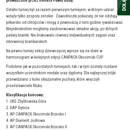
prowadzone przez trenera Pawła Dudę.
Ostatni turniej był za razem pierwszym turniejem, w którym udział
wzięły tylko zespoły żeńskie. Zawodniczki pokazały, że nie odstają
piłkarsko od chłopców i mogą z pewnością z nimi godnie rywalizować.
Niejednokrotnie mogliśmy zaobserwować składne akcję, po których
padały bramki. Nie brakowało również indywidualnych zagrań oraz
interwencji bramkarskich.
Na pewno turniej sekcji dziewczęcej wpisze się na stałe w
harmonogram w kolejnych edycji CANPACK Okocimski CUP.
Podobnie jak w pozostałych turniejach, tak i w tym zostały rozdane
wszystkim uczestnikom medale oraz dyplomy. Dla najlepszej trójki
przewidziano z kolei okazjonalne puchary, które wręczyli
przedstawiciele Klubu.
Klasyfikacja końcowa:
1. UKS Zbylitowska Góra
2. DAP Dębica
3. AP CANPACK Okocimski Brzesko I
4. AP Diament Jodłowa
5. AP CANPACK Okocimski Brzesko II