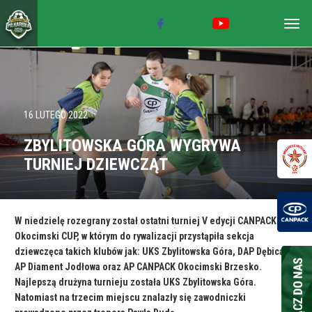
Togg
navig
16 LUTEGO 2022
ZBYLITOWSKA GÓRA WYGRYWA
TURNIEJ DZIEWCZĄT
W niedzielę rozegrany został ostatni turniej V edycji CANPACK
Okocimski CUP, w którym do rywalizacji przystąpiła sekcja
dziewczęca takich klubów jak: UKS Zbylitowska Góra, DAP Dębica,
AP Diament Jodłowa oraz AP CANPACK Okocimski Brzesko.
Najlepszą drużyna turnieju została UKS Zbylitowska Góra.
Natomiast na trzecim miejscu znalazły się zawodniczki