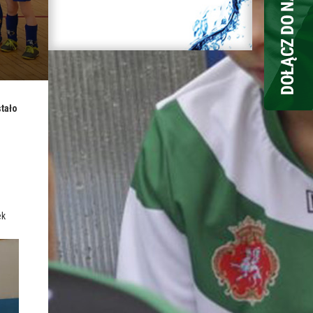
tało
ek