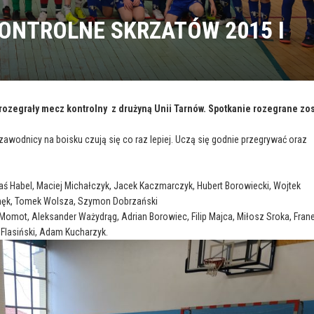
ONTROLNE SKRZATÓW 2015 I
rozegrały mecz kontrolny z drużyną Unii Tarnów. Spotkanie rozegrane zos
zawodnicy na boisku czują się co raz lepiej. Uczą się godnie przegrywać oraz
aś Habel, Maciej Michałczyk, Jacek Kaczmarczyk, Hubert Borowiecki, Wojtek
Wnęk, Tomek Wolsza, Szymon Dobrzański
Momot, Aleksander Ważydrąg, Adrian Borowiec, Filip Majca, Miłosz Sroka, Fran
Flasiński, Adam Kucharzyk.