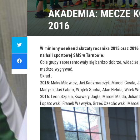
AKADEMIA: MECZE K
2016
C
l
i
W miniony weekend skrzaty rocznika 2015 oraz 2016 
c
na hali sportowej SMS w Tarnowie.
k
C
t
l
Obie grupy zaprezentowały się bardzo dobrze, widać że 
o
i
s
c
mądrze wygrywać.
h
k
a
t
Skład :
r
o
e
2015:
Maks Milewicz, Jaś Kaczmarczyk, Marcel Gicala, J
s
o
h
n
Martyka, Jaś Łabno, Wojtek Sacha, Alan Hebda, Witek 
a
T
r
2016:
Leon Szpala, Ksawery Jagła, Marcel Majda, Julian 
w
e
i
o
Lopatowski, Franek Wawryka, Grześ Czechowski, Marcel 
t
n
t
F
e
a
r
c
(
e
O
b
p
o
e
o
n
k
s
(