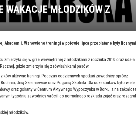
E WAKACJE MŁODZIKÓW Z
ej Akademii. Wznowione treningi w połowie lipca przeplatane były licznym
cu zmierzyła się w grze wewnętrznej z młodzikami z rocznika 2010 oraz udała 
ącznej, gdzie zmierzyła się z rówieśnikami pasów.
dzików aktywne treningi. Podczas codziennych spotkań zawodnicy oprócz
P Bochnia, Unią Skierniewice oraz Pogonią Skotniki. Dla uczestników było wiele
 i zabawy oraz gokarty w Centrum Aktywnego Wypoczynku w Borku, a na zakończ
wanym tygodniu zawodnicy wrócili do normalnego rozkładu zajęć oraz rozegral
wskiej młodzików.