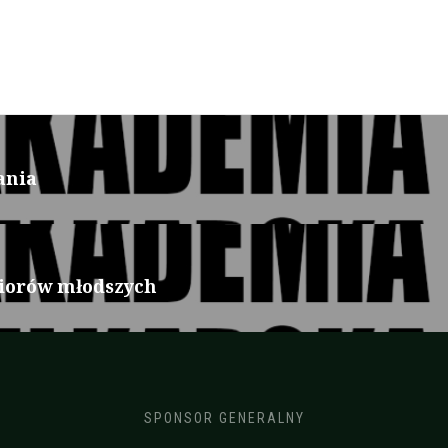
ania
iorów młodszych
SPONSOR GENERALNY