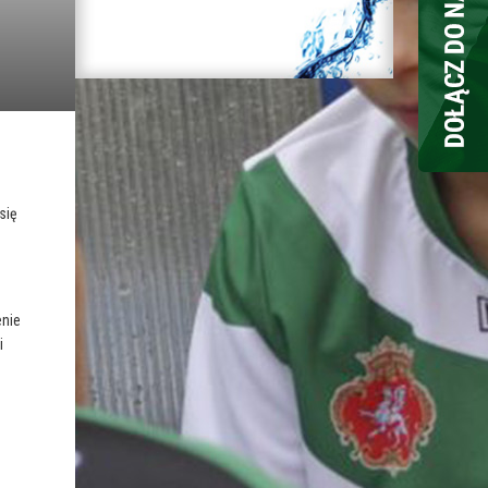
i
się
enie
i