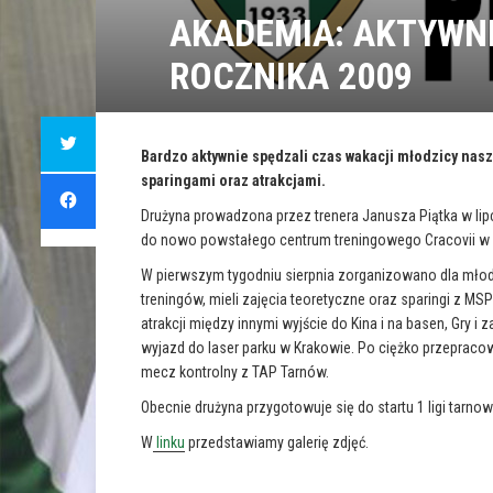
AKADEMIA: AKTYWN
ROCZNIKA 2009
C
l
i
Bardzo aktywnie spędzali czas wakacji młodzicy nasz
c
sparingami oraz atrakcjami.
k
C
t
l
o
i
Drużyna prowadzona przez trenera Janusza Piątka w lip
s
c
h
k
do nowo powstałego centrum treningowego Cracovii w R
a
t
r
o
e
W pierwszym tygodniu sierpnia zorganizowano dla mło
s
o
h
treningów, mieli zajęcia teoretyczne oraz sparingi z MS
n
a
T
r
atrakcji między innymi wyjście do Kina i na basen, Gry
w
e
i
o
wyjazd do laser parku w Krakowie. Po ciężko przepraco
t
n
t
F
mecz kontrolny z TAP Tarnów.
e
a
r
c
(
Obecnie drużyna przygotowuje się do startu 1 ligi tarno
e
O
b
p
o
W
linku
przedstawiamy galerię zdjęć.
e
o
n
k
s
(
i
O