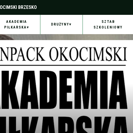
OCIMSKI BRZESKO
AKADEMIA
SZTAB
DRUŻYNY
PIŁKARSKA
SZKOLENIOWY