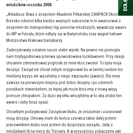
młodzików rocznika 2008.
„Arkadiusz Śliwa z zespołem Akademii Piłkarskiej CANPACK Okocimski
Brzesko odniósł kilka bardzo ważnych sukcesów m.in awansował z
zespołem do małopolskiej I ligi juniorów młodszych, wywalczył awans
do MP w Futsalu, które odbyły się w Białymstoku oraz wygrał halowe
Mistrzostwa Krakowa trampkarzy.
Zadecydowały ostatnie nasze słabe wyniki. Na pewno nie pomogła
nam trzytygodniowa przerwa spowodowana lockdawnem. Przy okazji
chciałem zdementować pogłoski że mnie ktoś zwolnił. To była moja
decyzja. Zarząd nie chciał żebym rezygnował bo w tamtej rundzie też
mieliśmy kryzys ale wyszliśmy z niego zwycięsko (awans). Dla mnie
zawsze na pierwszym miejscu jest dobro drużyny i po czterech
porażkach stwierdziłem, że lepiej jak może ktoś inny z nową wizją
pomoże chłopakom. Za dużo wysiłku włożyliśmy w to aby zrobić ten
awans i żeby teraz spaść.
Chciałbym podziękować Zarządowi klubu, że zrozumiał i uszanował
moją decyzję. Umowę mam do końca czerwca także dalej jestem
pracownikiem klubu oraz jestem do dyspozycji zarządu. Jadę z
młodzikami III na mecz do Trzciany. A w przyszłości zobaczymy jaki