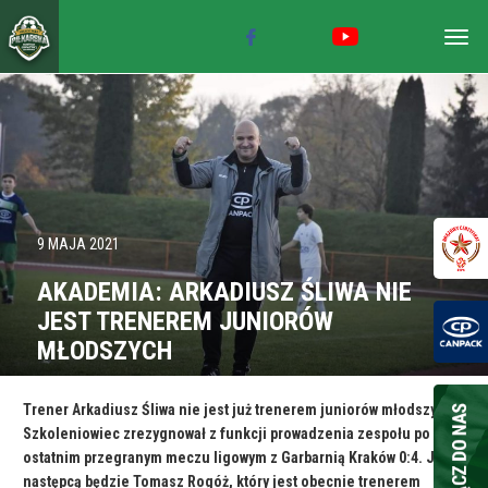
Togg
navig
9 MAJA 2021
AKADEMIA: ARKADIUSZ ŚLIWA NIE
JEST TRENEREM JUNIORÓW
MŁODSZYCH
Trener Arkadiusz Śliwa nie jest już trenerem juniorów młodszych.
Szkoleniowiec zrezygnował z funkcji prowadzenia zespołu po
ostatnim przegranym meczu ligowym z Garbarnią Kraków 0:4. Jego
następcą będzie Tomasz Rogóż, który jest obecnie trenerem