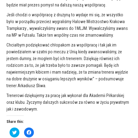
będzie miał prezes pomysł na dalszą naszą współpracę.
Jeśli chodzi o współpracę z drużyną to wydaje mi się, że wszystko
było w porządku przecież wygraliśmy Halowe Mistrzostwo Krakowa
Trampkarzy , wywalczyliśmy awans do 1MLJM. Wywalczyliśmy awans
na MP w Futsalu. Także ten wspólny czas nie zmarnowaliśmy.
Chciałbym podziękować chłopakom za współpracę i tak jak im
powiedziałem w szatni po meczu z Unią kiedy awansowaliśmy, że
jestem dumny, że mogłem być ich trenerem. Dziękuję również ich
rodzicom za to, że jak trzeba było to zawsze pomagali. Będę ich
najwierniejszym kibicem i mam nadzieję, że ta zmiana trenera wyjdzie
na dobre drużynie w osiąganiu lepszych wyników.” – podsumowuje
trener Arkadiusz Śliwa.
Trenerowi dziękujemy za pracę jak wykonał dla Akademii Piłkarskiej
oraz klubu. Życzymy dalszych sukcesów za równo w życiu prywatnym
jak i zawodowym.
Share this:
C
C
l
l