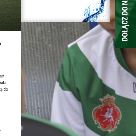
y
jąc
wita
kę do
,