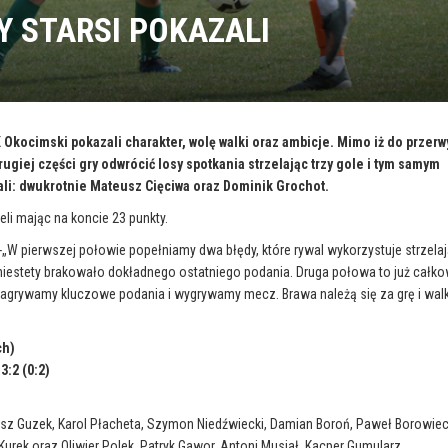
Y STARSI POKAZALI
Okocimski pokazali charakter, wolę walki oraz ambicje. Mimo iż do przerw
drugiej części gry odwrócić losy spotkania strzelając trzy gole i tym samym
fiali: dwukrotnie Mateusz Cięciwa oraz Dominik Grochot.
eli mając na koncie 23 punkty.
-„W pierwszej połowie popełniamy dwa błędy, które rywal wykorzystuje strzela
niestety brakowało dokładnego ostatniego podania. Druga połowa to już całko
agrywamy kluczowe podania i wygrywamy mecz. Brawa należą się za grę i wal
ch)
:2 (0:2)
tosz Guzek, Karol Płacheta, Szymon Niedźwiecki, Damian Boroń, Paweł Borowiec
urek oraz Oliwier Polek, Patryk Gawor, Antoni Musiał, Kacper Gumularz.