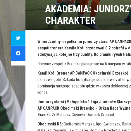
AKADEMIA: JUNIORZ
CHARAKTER
C
l
i
W niedzielnym spotkaniu juniorzy starsi AP CANPACK 
c
zespół trenera Kamila Król przegrywał 0:2 potrafił w 
k
C
t
l
zdobywając kolejne trzy punkty. Do bramki rywali tra
o
i
s
c
h
k
Obecnie zespół z Brzeska plasuje się na 5 miejscu w tab
a
t
r
o
e
Kamil Król (trener AP CANPACK Okocimski Brzesko):
s
o
h
nam dwa gole. Szkoda bo sytuacje sobie stwarzaliśmy, 
n
a
T
r
dominacja naszego zespołu gdzie w końcu dokładniej z
w
e
i
o
końca.
t
n
t
F
e
Juniorzy starsi (Małopolska 1 Liga Juniorów Starszy
a
r
c
(
AP CANPACK Okocimski Brzesko – Orkan Raba Wyżna 3
e
O
b
Bramki:
2x Mateusz Cięciwa, Dominik Grochot
p
o
e
o
n
k
Okocimski KS:
Bartłomiej Martyka, Igor Świerczek, Bar
s
(
i
O
Mateusz Cięciwa, Jakub Cisoń, Dominik Grochot, Dawid K