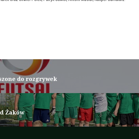
oszone do rozgrywek
nd Żaków