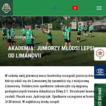
Togg
navig
13 CZERWCA 2020
AKADEMIA: JUNIORZY MŁODSI LEPSI
OD LIMANOVII
W sobotę swój pierwszy mecz kontrolny rozegrali juniorzy młodsi,
którzy udali się do Limanowej by sprawdzić się z miejscową
Limanovią. Ostatecznie spotkanie zakończyło się wygraną
podopiecznych trenera Arkadiusza Śliwy 2:1. Strzelcami bramek
zostali: Pasek oraz Jędrzejczyk. Spotkanie rozegrano w formie
3×30 minut. W najbliższą środę zespół