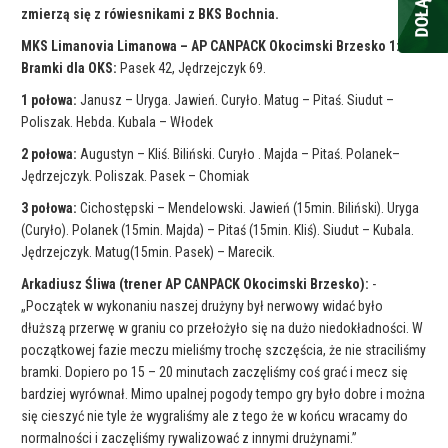
zmierzą się z rówiesnikami z BKS Bochnia.
MKS Limanovia Limanowa – AP CANPACK Okocimski Brzesko 1:2
Bramki dla OKS:
Pasek 42, Jędrzejczyk 69.
1 połowa:
Janusz – Uryga. Jawień. Curyło. Matug – Pitaś. Siudut –
Poliszak. Hebda. Kubala – Włodek
2 połowa:
Augustyn – Kliś. Biliński. Curyło . Majda – Pitaś. Polanek–
Jędrzejczyk. Poliszak. Pasek – Chomiak
3 połowa:
Cichostępski – Mendelowski. Jawień (15min. Biliński). Uryga
(Curyło). Polanek (15min. Majda) – Pitaś (15min. Kliś). Siudut – Kubala.
Jędrzejczyk. Matug(15min. Pasek) – Marecik.
Arkadiusz Śliwa (trener AP CANPACK Okocimski Brzesko):
-
„Początek w wykonaniu naszej drużyny był nerwowy widać było
dłuższą przerwę w graniu co przełożyło się na dużo niedokładności. W
początkowej fazie meczu mieliśmy trochę szczęścia, że nie straciliśmy
bramki. Dopiero po 15 – 20 minutach zaczęliśmy coś grać i mecz się
bardziej wyrównał. Mimo upalnej pogody tempo gry było dobre i można
się cieszyć nie tyle że wygraliśmy ale z tego że w końcu wracamy do
normalności i zaczęliśmy rywalizować z innymi drużynami.”