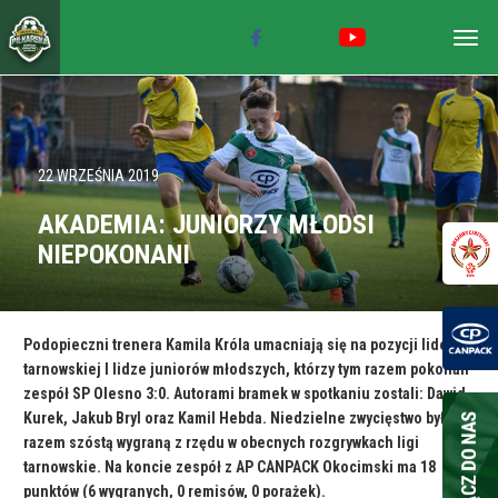
Togg
navig
22 WRZEŚNIA 2019
AKADEMIA: JUNIORZY MŁODSI
NIEPOKONANI
Podopieczni trenera Kamila Króla umacniają się na pozycji lidera w
tarnowskiej I lidze juniorów młodszych, którzy tym razem pokonali
zespół SP Olesno 3:0. Autorami bramek w spotkaniu zostali: Dawid
Kurek, Jakub Bryl oraz Kamil Hebda. Niedzielne zwycięstwo było za
razem szóstą wygraną z rzędu w obecnych rozgrywkach ligi
tarnowskie. Na koncie zespół z AP CANPACK Okocimski ma 18
punktów (6 wygranych, 0 remisów, 0 porażek).