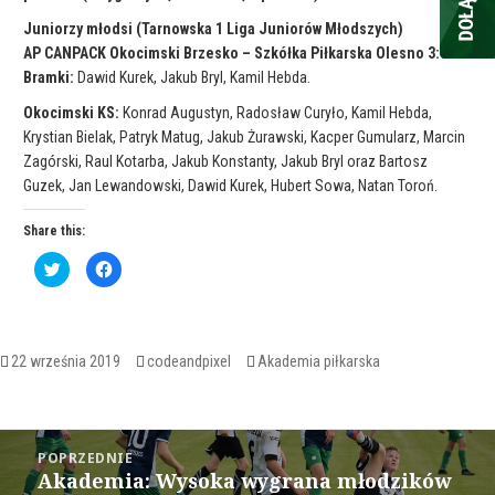
Juniorzy młodsi (Tarnowska 1 Liga Juniorów Młodszych)
AP CANPACK Okocimski Brzesko – Szkółka Piłkarska Olesno 3:0
Bramki:
Dawid Kurek, Jakub Bryl, Kamil Hebda.
Okocimski KS:
Konrad Augustyn, Radosław Curyło, Kamil Hebda,
Krystian Bielak, Patryk Matug, Jakub Żurawski, Kacper Gumularz, Marcin
Zagórski, Raul Kotarba, Jakub Konstanty, Jakub Bryl oraz Bartosz
Guzek, Jan Lewandowski, Dawid Kurek, Hubert Sowa, Natan Toroń.
Share this:
C
C
l
l
i
i
c
c
k
k
t
t
o
o
s
s
Opublikowano
Autor
Kategorie
22 września 2019
codeandpixel
Akademia piłkarska
h
h
a
a
r
r
e
e
o
o
Nawigacja
n
n
T
F
POPRZEDNIE
w
a
wpisu
Akademia: Wysoka wygrana młodzików
i
c
Poprzedni
t
e