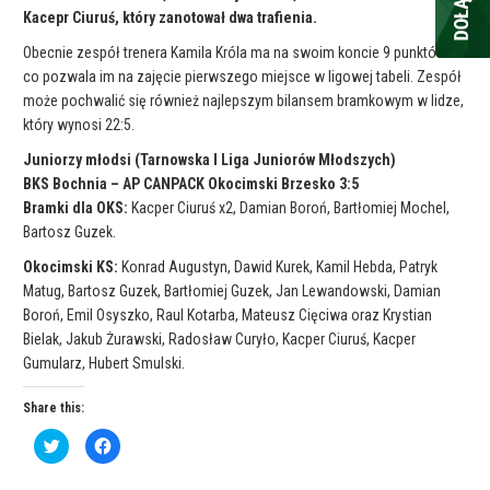
Kacepr Ciuruś, który zanotował dwa trafienia.
Obecnie zespół trenera Kamila Króla ma na swoim koncie 9 punktów
co pozwala im na zajęcie pierwszego miejsce w ligowej tabeli. Zespół
może pochwalić się również najlepszym bilansem bramkowym w lidze,
który wynosi 22:5.
Juniorzy młodsi (Tarnowska I Liga Juniorów Młodszych)
BKS Bochnia – AP CANPACK Okocimski Brzesko 3:5
Bramki dla OKS:
Kacper Ciuruś x2, Damian Boroń, Bartłomiej Mochel,
Bartosz Guzek.
Okocimski KS:
Konrad Augustyn, Dawid Kurek, Kamil Hebda, Patryk
Matug, Bartosz Guzek, Bartłomiej Guzek, Jan Lewandowski, Damian
Boroń, Emil Osyszko, Raul Kotarba, Mateusz Cięciwa oraz Krystian
Bielak, Jakub Żurawski, Radosław Curyło, Kacper Ciuruś, Kacper
Gumularz, Hubert Smulski.
Share this:
C
C
l
l
i
i
c
c