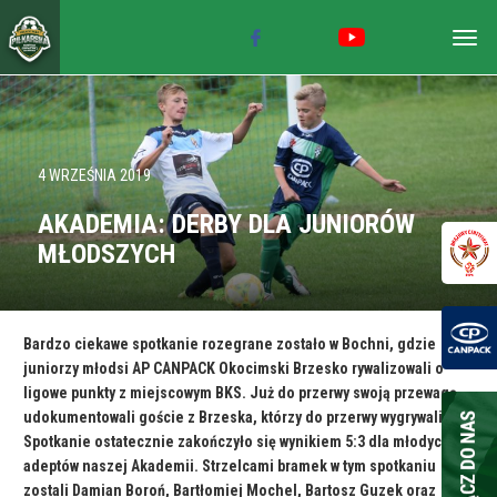
Togg
navig
4 WRZEŚNIA 2019
AKADEMIA: DERBY DLA JUNIORÓW
MŁODSZYCH
Bardzo ciekawe spotkanie rozegrane zostało w Bochni, gdzie
juniorzy młodsi AP CANPACK Okocimski Brzesko rywalizowali o
ligowe punkty z miejscowym BKS. Już do przerwy swoją przewagę
udokumentowali goście z Brzeska, którzy do przerwy wygrywali 4:1.
Spotkanie ostatecznie zakończyło się wynikiem 5:3 dla młodych
adeptów naszej Akademii. Strzelcami bramek w tym spotkaniu
zostali Damian Boroń, Bartłomiej Mochel, Bartosz Guzek oraz