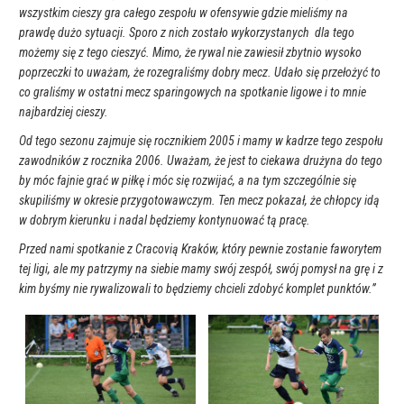
wszystkim cieszy gra całego zespołu w ofensywie gdzie mieliśmy na
prawdę dużo sytuacji. Sporo z nich zostało wykorzystanych dla tego
możemy się z tego cieszyć. Mimo, że rywal nie zawiesił zbytnio wysoko
poprzeczki to uważam, że rozegraliśmy dobry mecz. Udało się przełożyć to
co graliśmy w ostatni mecz sparingowych na spotkanie ligowe i to mnie
najbardziej cieszy.
Od tego sezonu zajmuje się rocznikiem 2005 i mamy w kadrze tego zespołu
zawodników z rocznika 2006. Uważam, że jest to ciekawa drużyna do tego
by móc fajnie grać w piłkę i móc się rozwijać, a na tym szczególnie się
skupiliśmy w okresie przygotowawczym. Ten mecz pokazał, że chłopcy idą
w dobrym kierunku i nadal będziemy kontynuować tą pracę.
Przed nami spotkanie z Cracovią Kraków, który pewnie zostanie faworytem
tej ligi, ale my patrzymy na siebie mamy swój zespół, swój pomysł na grę i z
kim byśmy nie rywalizowali to będziemy chcieli zdobyć komplet punktów.”