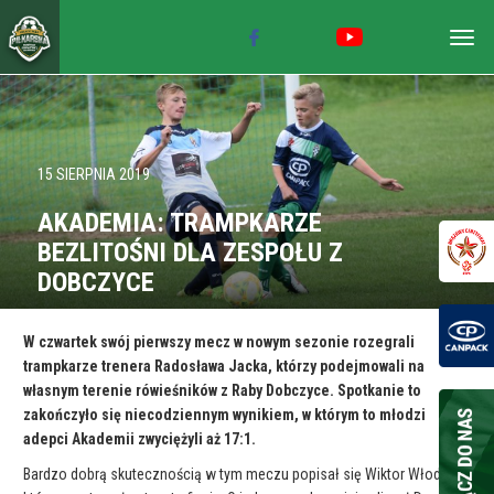
Togg
navig
15 SIERPNIA 2019
AKADEMIA: TRAMPKARZE
BEZLITOŚNI DLA ZESPOŁU Z
DOBCZYCE
W czwartek swój pierwszy mecz w nowym sezonie rozegrali
trampkarze trenera Radosława Jacka, którzy podejmowali na
własnym terenie rówieśników z Raby Dobczyce. Spotkanie to
zakończyło się niecodziennym wynikiem, w którym to młodzi
adepci Akademii zwyciężyli aż 17:1.
Bardzo dobrą skutecznością w tym meczu popisał się Wiktor Włodek,