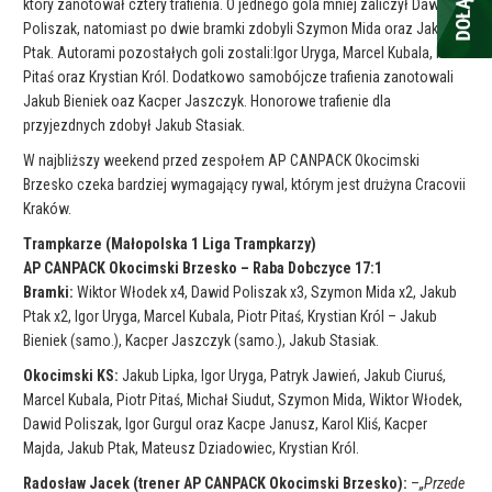
który zanotował cztery trafienia. O jednego gola mniej zaliczył Dawid
Poliszak, natomiast po dwie bramki zdobyli Szymon Mida oraz Jakub
Ptak. Autorami pozostałych goli zostali:Igor Uryga, Marcel Kubala, Piotr
Pitaś oraz Krystian Król. Dodatkowo samobójcze trafienia zanotowali
Jakub Bieniek oaz Kacper Jaszczyk. Honorowe trafienie dla
przyjezdnych zdobył Jakub Stasiak.
W najbliższy weekend przed zespołem AP CANPACK Okocimski
Brzesko czeka bardziej wymagający rywal, którym jest drużyna Cracovii
Kraków.
Trampkarze (Małopolska 1 Liga Trampkarzy)
AP CANPACK Okocimski Brzesko – Raba Dobczyce 17:1
Bramki:
Wiktor Włodek x4, Dawid Poliszak x3, Szymon Mida x2, Jakub
Ptak x2, Igor Uryga, Marcel Kubala, Piotr Pitaś, Krystian Król – Jakub
Bieniek (samo.), Kacper Jaszczyk (samo.), Jakub Stasiak.
Okocimski KS:
Jakub Lipka, Igor Uryga, Patryk Jawień, Jakub Ciuruś,
Marcel Kubala, Piotr Pitaś, Michał Siudut, Szymon Mida, Wiktor Włodek,
Dawid Poliszak, Igor Gurgul oraz Kacpe Janusz, Karol Kliś, Kacper
Majda, Jakub Ptak, Mateusz Dziadowiec, Krystian Król.
Radosław Jacek (trener AP CANPACK Okocimski Brzesko):
–
„Przede