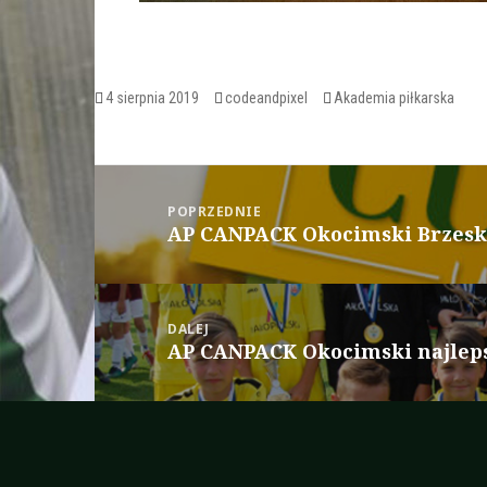
Opublikowano
Autor
Kategorie
4 sierpnia 2019
codeandpixel
Akademia piłkarska
Nawigacja
wpisu
POPRZEDNIE
AP CANPACK Okocimski Brzesko
Poprzedni
wpis:
DALEJ
AP CANPACK Okocimski najleps
Następny
wpis: