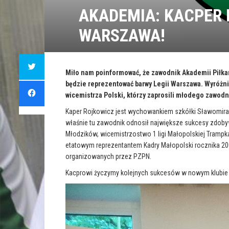
AKADEMIA: KACPER 
WARSZAWA!
C
l
i
Miło nam poinformować, że zawodnik Akademii Piłk
c
będzie reprezentować barwy Legii Warszawa. Wyróżn
k
C
t
l
wicemistrza Polski, którzy zaprosili młodego zawodn
o
i
s
c
h
k
Kaper Rojkowicz jest wychowankiem szkółki Sławomira R
a
t
r
właśnie tu zawodnik odnosił największe sukcesy zdobyw
o
e
s
o
Młodzików, wicemistrzostwo 1 ligi Małopolskiej Trampka
h
n
a
etatowym reprezentantem Kadry Małopolski rocznika 20
T
r
w
e
organizowanych przez PZPN.
i
o
t
n
t
F
Kacprowi życzymy kolejnych sukcesów w nowym klubie i 
e
a
r
c
(
e
O
b
p
o
e
o
n
k
s
(
i
O