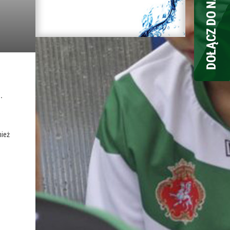
.
nież