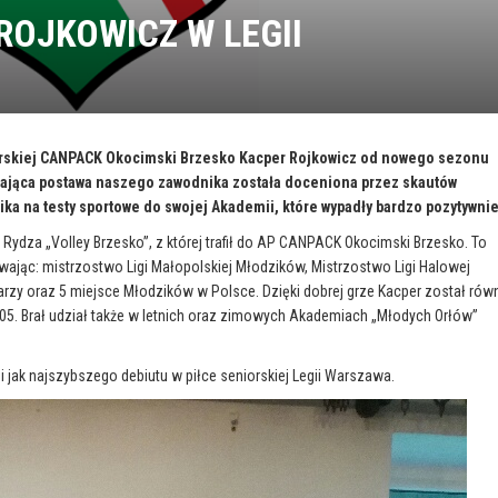
ROJKOWICZ W LEGII
arskiej CANPACK Okocimski Brzesko Kacper Rojkowicz od nowego sezonu
iająca postawa naszego zawodnika została doceniona przez skautów
ika na testy sportowe do swojej Akademii, które wypadły bardzo pozytywnie
ydza „Volley Brzesko”, z której trafił do AP CANPACK Okocimski Brzesko. To
ając: mistrzostwo Ligi Małopolskiej Młodzików, Mistrzostwo Ligi Halowej
rzy oraz 5 miejsce Młodzików w Polsce. Dzięki dobrej grze Kacper został rów
05. Brał udział także w letnich oraz zimowych Akademiach „Młodych Orłów”
jak najszybszego debiutu w piłce seniorskiej Legii Warszawa.