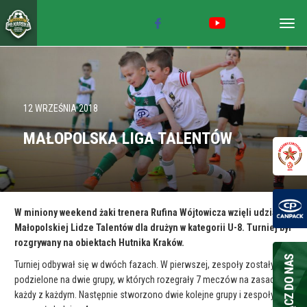
Togg
navig
12 WRZEŚNIA 2018
MAŁOPOLSKA LIGA TALENTÓW
W miniony weekend żaki trenera Rufina Wójtowicza wzięli udział w
Małopolskiej Lidze Talentów dla drużyn w kategorii U-8. Turniej był
rozgrywany na obiektach Hutnika Kraków.
Turniej odbywał się w dwóch fazach. W pierwszej, zespoły zostały
podzielone na dwie grupy, w których rozegrały 7 meczów na zasadzie
każdy z każdym. Następnie stworzono dwie kolejne grupy i zespoły