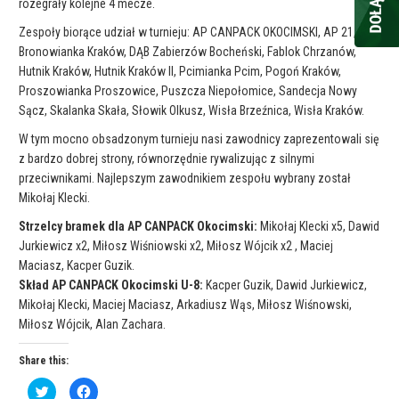
rozegrały kolejne 4 mecze.
Zespoły biorące udział w turnieju: AP CANPACK OKOCIMSKI, AP 21,
Bronowianka Kraków, DĄB Zabierzów Bocheński, Fablok Chrzanów,
Hutnik Kraków, Hutnik Kraków II, Pcimianka Pcim, Pogoń Kraków,
Proszowianka Proszowice, Puszcza Niepołomice, Sandecja Nowy
Sącz, Skalanka Skała, Słowik Olkusz, Wisła Brzeźnica, Wisła Kraków.
W tym mocno obsadzonym turnieju nasi zawodnicy zaprezentowali się
z bardzo dobrej strony, równorzędnie rywalizując z silnymi
przeciwnikami. Najlepszym zawodnikiem zespołu wybrany został
Mikołaj Klecki.
Strzelcy bramek dla AP CANPACK Okocimski:
Mikołaj Klecki x5, Dawid
Jurkiewicz x2, Miłosz Wiśniowski x2, Miłosz Wójcik x2 , Maciej
Maciasz, Kacper Guzik.
Skład AP CANPACK Okocimski U-8:
Kacper Guzik, Dawid Jurkiewicz,
Mikołaj Klecki, Maciej Maciasz, Arkadiusz Wąs, Miłosz Wiśnowski,
Miłosz Wójcik, Alan Zachara.
Share this:
C
C