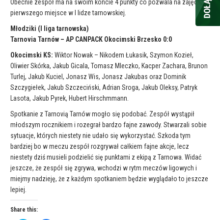
Obecnie zespół ma na swoim koncie 4 punkty co pozwala na zajęcie
pierwszego miejsce w I lidze tarnowskiej.
Młodziki (I liga tarnowska)
Tarnovia Tarnów – AP CANPACK Okocimski Brzesko 0:0
Okocimski KS:
Wiktor Nowak – Nikodem Łukasik, Szymon Kozieł,
Oliwier Skórka, Jakub Gicala, Tomasz Mleczko, Kacper Zachara, Brunon
Turlej, Jakub Kuciel, Jonasz Wis, Jonasz Jakubas oraz Dominik
Szczygiełek, Jakub Szczeciński, Adrian Sroga, Jakub Oleksy, Patryk
Lasota, Jakub Pyrek, Hubert Hirschmmann.
Spotkanie z Tarnovią Tarnów mogło się podobać. Zespół wystąpił
młodszym rocznikiem i rozegrał bardzo fajne zawody. Stwarzali sobie
sytuacje, których niestety nie udało się wykorzystać. Szkoda tym
bardziej bo w meczu zespół rozgrywał całkiem fajne akcje, lecz
niestety dziś musieli podzielić się punktami z ekipą z Tarnowa. Widać
jeszcze, że zespół się zgrywa, wchodzi w rytm meczów ligowych i
miejmy nadzieję, że z każdym spotkaniem będzie wyglądało to jeszcze
lepiej.
Share this: