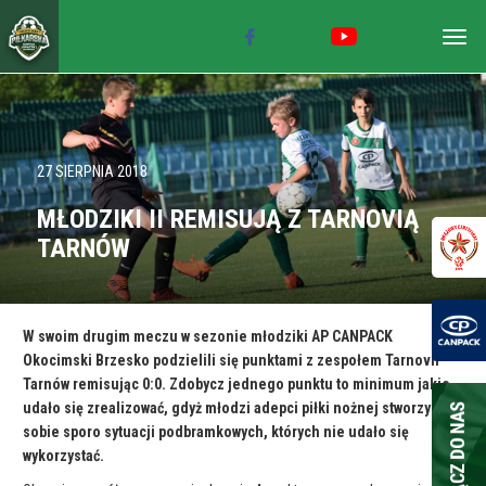
Togg
navig
27 SIERPNIA 2018
MŁODZIKI II REMISUJĄ Z TARNOVIĄ
TARNÓW
W swoim drugim meczu w sezonie młodziki AP CANPACK
Okocimski Brzesko podzielili się punktami z zespołem Tarnovii
Tarnów remisując 0:0. Zdobycz jednego punktu to minimum jakie
udało się zrealizować, gdyż młodzi adepci piłki nożnej stworzyli
sobie sporo sytuacji podbramkowych, których nie udało się
wykorzystać.